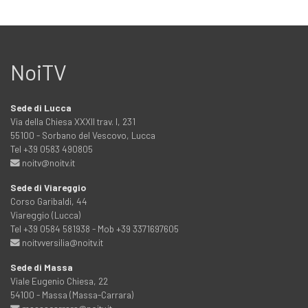
NoiTV
Sede di Lucca
Via della Chiesa XXXII trav. I, 231
55100 - Sorbano del Vescovo, Lucca
Tel +39 0583 490805
noitv@noitv.it
Sede di Viareggio
Corso Garibaldi, 44
Viareggio (Lucca)
Tel +39 0584 581938 - Mob +39 3371697605
noitvversilia@noitv.it
Sede di Massa
Viale Eugenio Chiesa, 22
54100 - Massa (Massa-Carrara)