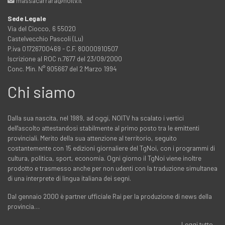
massacarrara@noitv.it
Sede Legale
Via del Ciocco, 6 55020
Castelvecchio Pascoli (Lu)
P.iva 01726700469 - C.F. 80000910507
Iscrizione al ROC n.7677 del 23/09/2000
Conc. Min. N° 905667 del 2 Marzo 1994
Chi siamo
Dalla sua nascita, nel 1989, ad oggi, NOITV ha scalato i vertici
dell'ascolto attestandosi stabilmente al primo posto tra le emittenti
provinciali. Merito della sua attenzione al territorio, seguito
costantemente con 15 edizioni giornaliere del TgNoi, con i programmi di
cultura, politica, sport, economia. Ogni giorno il TgNoi viene inoltre
prodotto e trasmesso anche per non udenti con la traduzione simultanea
di una interprete di lingua italiana dei segni.
Dal gennaio 2000 è partner ufficiale Rai per la produzione di news della
provincia…
Leggi tutto...