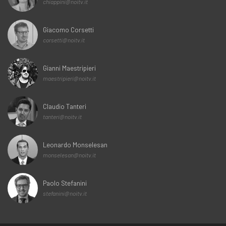
chiappini@noitv.it
Giacomo Corsetti
corsetti@noitv.it
Gianni Maestripieri
maestripieri@noitv.it
Claudio Tanteri
tanteri@noitv.it
Leonardo Monselesan
monselesan@noitv.it
Paolo Stefanini
stefanini@noitv.it