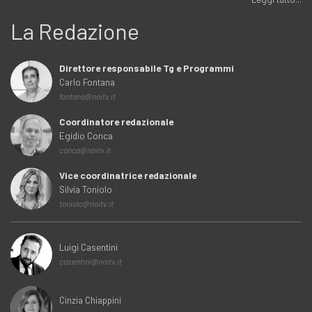
La Redazione
Direttore responsabile Tg e Programmi
Carlo Fontana
fontana@noitv.it
Coordinatore redazionale
Egidio Conca
conca@noitv.it
Vice coordinatrice redazionale
Silvia Toniolo
toniolo@noitv.it
Luigi Casentini
casentini@noitv.it
Cinzia Chiappini