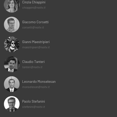
Cinzia Chiappini
chiappini@noitv.it
Giacomo Corsetti
corsetti@noitv.it
Gianni Maestripieri
maestripieri@noitv.it
Claudio Tanteri
tanteri@noitv.it
Leonardo Monselesan
monselesan@noitv.it
Paolo Stefanini
stefanini@noitv.it