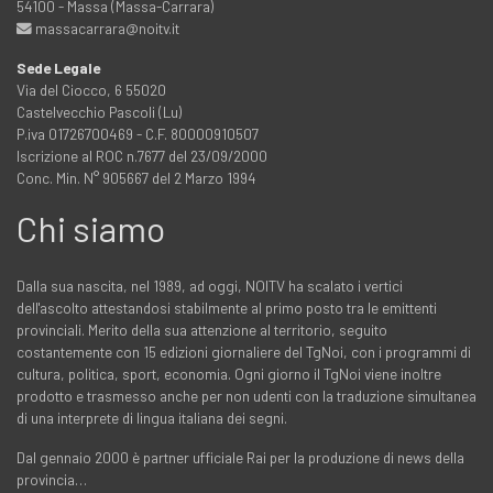
54100 - Massa (Massa-Carrara)
massacarrara@noitv.it
Sede Legale
Via del Ciocco, 6 55020
Castelvecchio Pascoli (Lu)
P.iva 01726700469 - C.F. 80000910507
Iscrizione al ROC n.7677 del 23/09/2000
Conc. Min. N° 905667 del 2 Marzo 1994
Chi siamo
Dalla sua nascita, nel 1989, ad oggi, NOITV ha scalato i vertici
dell'ascolto attestandosi stabilmente al primo posto tra le emittenti
provinciali. Merito della sua attenzione al territorio, seguito
costantemente con 15 edizioni giornaliere del TgNoi, con i programmi di
cultura, politica, sport, economia. Ogni giorno il TgNoi viene inoltre
prodotto e trasmesso anche per non udenti con la traduzione simultanea
di una interprete di lingua italiana dei segni.
Dal gennaio 2000 è partner ufficiale Rai per la produzione di news della
provincia…