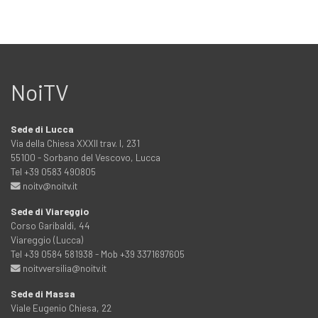
NoiTV
Sede di Lucca
Via della Chiesa XXXII trav. I, 231
55100 - Sorbano del Vescovo, Lucca
Tel +39 0583 490805
noitv@noitv.it
Sede di Viareggio
Corso Garibaldi, 44
Viareggio (Lucca)
Tel +39 0584 581938 - Mob +39 3371697605
noitvversilia@noitv.it
Sede di Massa
Viale Eugenio Chiesa, 22