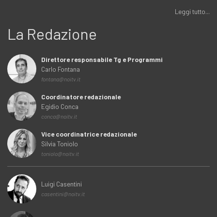
Leggi tutto...
La Redazione
Direttore responsabile Tg e Programmi
Carlo Fontana
fontana@noitv.it
Coordinatore redazionale
Egidio Conca
conca@noitv.it
Vice coordinatrice redazionale
Silvia Toniolo
toniolo@noitv.it
Luigi Casentini
casentini@noitv.it