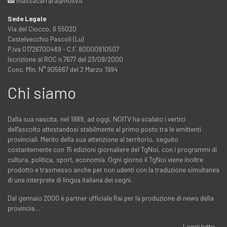
massacarrara@noitv.it
Sede Legale
Via del Ciocco, 6 55020
Castelvecchio Pascoli (Lu)
P.iva 01726700469 - C.F. 80000910507
Iscrizione al ROC n.7677 del 23/09/2000
Conc. Min. N° 905667 del 2 Marzo 1994
Chi siamo
Dalla sua nascita, nel 1989, ad oggi, NOITV ha scalato i vertici
dell'ascolto attestandosi stabilmente al primo posto tra le emittenti
provinciali. Merito della sua attenzione al territorio, seguito
costantemente con 15 edizioni giornaliere del TgNoi, con i programmi di
cultura, politica, sport, economia. Ogni giorno il TgNoi viene inoltre
prodotto e trasmesso anche per non udenti con la traduzione simultanea
di una interprete di lingua italiana dei segni.
Dal gennaio 2000 è partner ufficiale Rai per la produzione di news della
provincia…
Leggi tutto...