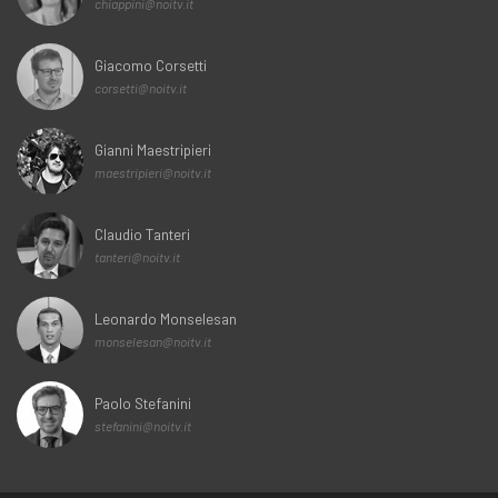
chiappini@noitv.it
Giacomo Corsetti
corsetti@noitv.it
Gianni Maestripieri
maestripieri@noitv.it
Claudio Tanteri
tanteri@noitv.it
Leonardo Monselesan
monselesan@noitv.it
Paolo Stefanini
stefanini@noitv.it