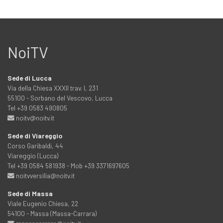
NoiTV
Sede di Lucca
Via della Chiesa XXXII trav. I, 231
55100 - Sorbano del Vescovo, Lucca
Tel +39 0583 490805
noitv@noitv.it
Sede di Viareggio
Corso Garibaldi, 44
Viareggio (Lucca)
Tel +39 0584 581938 - Mob +39 3371697605
noitvversilia@noitv.it
Sede di Massa
Viale Eugenio Chiesa, 22
54100 - Massa (Massa-Carrara)