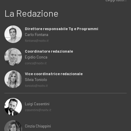
La Redazione
Direttore responsabile Tg e Programmi
Carlo Fontana
fontana@noitv.it
Coordinatore redazionale
Egidio Conca
conca@noitv.it
Vice coordinatrice redazionale
Silvia Toniolo
toniolo@noitv.it
Luigi Casentini
casentini@noitv.it
Cinzia Chiappini