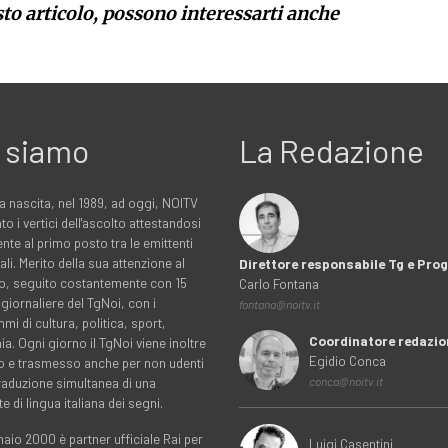
sto articolo, possono interessarti anche
 siamo
La Redazione
a nascita, nel 1989, ad oggi, NOITV
to i vertici dell'ascolto attestandosi
nte al primo posto tra le emittenti
ali. Merito della sua attenzione al
Direttore responsabile Tg e Pr
rio, seguito costantemente con 15
Carlo Fontana
 giornaliere del TgNoi, con i
fontana@noitv.it
i di cultura, politica, sport,
Coordinatore redazio
. Ogni giorno il TgNoi viene inoltre
Egidio Conca
o e trasmesso anche per non udenti
traduzione simultanea di una
conca@noitv.it
te di lingua italiana dei segni.
aio 2000 è partner ufficiale Rai per
Luigi Casentini