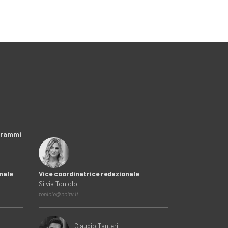
ogrammi
nale
Vice coordinatrice redazionale
Silvia Toniolo
toniolo@noitv.it
Claudio Tanteri