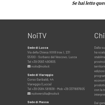
Se hai letto que
NoiTV
Chi
Sede di Lucca
Dalla su
Via della Chiesa XXXII trav. I, 231
ha scala
55100 - Sorbano del Vescovo, Lucca
stabilme
Tel +39 0583 490805
provinci
noitv@noitv.it
territo
edizioni
Sede di Viareggio
programm
Corso Garibaldi, 44
economia
Viareggio (Lucca)
prodott
Tel +39 0584 581938 - Mob +39 3371697605
con la 
noitvversilia@noitv.it
interpre
Sede di Massa
Dal genn