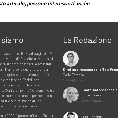
sto articolo, possono interessarti anche
 siamo
La Redazione
a nascita, nel 1989, ad oggi, NOITV
to i vertici dell'ascolto attestandosi
nte al primo posto tra le emittenti
ali. Merito della sua attenzione al
Direttore responsabile Tg e Pr
rio, seguito costantemente con 15
Carlo Fontana
 giornaliere del TgNoi, con i
fontana@noitv.it
i di cultura, politica, sport,
Coordinatore redazio
. Ogni giorno il TgNoi viene inoltre
Egidio Conca
o e trasmesso anche per non udenti
traduzione simultanea di una
conca@noitv.it
te di lingua italiana dei segni.
aio 2000 è partner ufficiale Rai per
Luigi Casentini