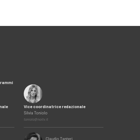
ogrammi
nale
Vice coordinatrice redazionale
Silvia Toniolo
toniolo@noitv.it
Claudio Tanteri