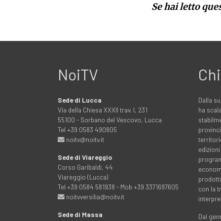
Se hai letto que
NoiTV
Chi
Sede di Lucca
Dalla su
Via della Chiesa XXXII trav. I, 231
ha scala
55100 - Sorbano del Vescovo, Lucca
stabilme
Tel +39 0583 490805
provinci
noitv@noitv.it
territo
edizioni
Sede di Viareggio
programm
Corso Garibaldi, 44
economia
Viareggio (Lucca)
prodott
Tel +39 0584 581938 - Mob +39 3371697605
con la 
noitvversilia@noitv.it
interpre
Sede di Massa
Dal genn