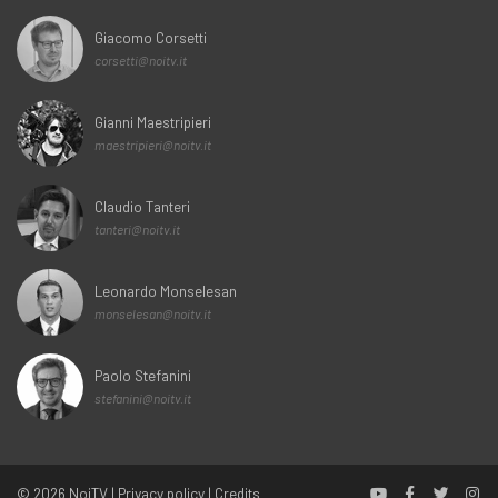
Giacomo Corsetti
corsetti@noitv.it
Gianni Maestripieri
maestripieri@noitv.it
Claudio Tanteri
tanteri@noitv.it
Leonardo Monselesan
monselesan@noitv.it
Paolo Stefanini
stefanini@noitv.it
© 2026
NoiTV
|
Privacy policy
|
Credits