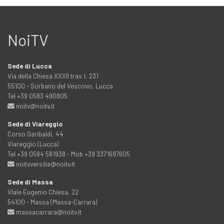
NoiTV
Sede di Lucca
Via della Chiesa XXXII trav. I, 231
55100 - Sorbano del Vescovo, Lucca
Tel +39 0583 490805
noitv@noitv.it
Sede di Viareggio
Corso Garibaldi, 44
Viareggio (Lucca)
Tel +39 0584 581938 - Mob +39 3371697605
noitvversilia@noitv.it
Sede di Massa
Viale Eugenio Chiesa, 22
54100 - Massa (Massa-Carrara)
massacarrara@noitv.it