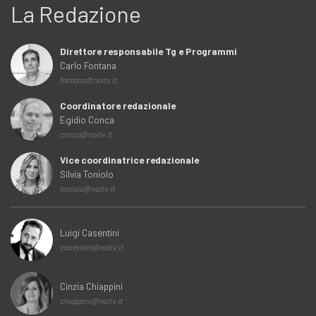
La Redazione
Direttore responsabile Tg e Programmi
Carlo Fontana
fontana@noitv.it
Coordinatore redazionale
Egidio Conca
conca@noitv.it
Vice coordinatrice redazionale
Silvia Toniolo
toniolo@noitv.it
Luigi Casentini
casentini@noitv.it
Cinzia Chiappini
chiappini@noitv.it