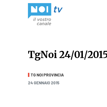
Vai al contenuto
TgNoi 24/01/201
TgNoi 24/01/201
TG NOI PROVINCIA
PUBBLICATO IL
24 GENNAIO 2015