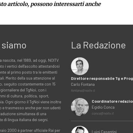
sto articolo, possono interessarti anche
 siamo
La Redazione
a nascita, nel 1989, ad oggi, NOITV
to i vertici dell'ascolto attestandosi
nte al primo posto tra le emittenti
ali. Merito della sua attenzione al
Direttore responsabile Tg e Pr
rio, seguito costantemente con 15
Carlo Fontana
 giornaliere del TgNoi, con i
fontana@noitv.it
i di cultura, politica, sport,
Coordinatore redazio
. Ogni giorno il TgNoi viene inoltre
Egidio Conca
o e trasmesso anche per non udenti
traduzione simultanea di una
conca@noitv.it
te di lingua italiana dei segni.
aio 2000 è partner ufficiale Rai per
Luigi Casentini