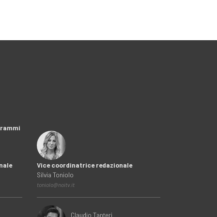
ogrammi
nale
Vice coordinatrice redazionale
Silvia Toniolo
toniolo@noitv.it
Claudio Tanteri