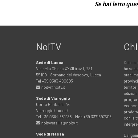
Se hai letto que
NoiTV
Chi
Sede di Lucca
Dalla su
Via della Chiesa XXXII trav. I, 231
ha scala
55100 - Sorbano del Vescovo, Lucca
stabilme
Tel +39 0583 490805
provinci
noitv@noitv.it
territo
edizioni
Sede di Viareggio
programm
Corso Garibaldi, 44
economia
Viareggio (Lucca)
prodott
Tel +39 0584 581938 - Mob +39 3371697605
con la 
noitvversilia@noitv.it
interpre
Sede di Massa
Dal genn