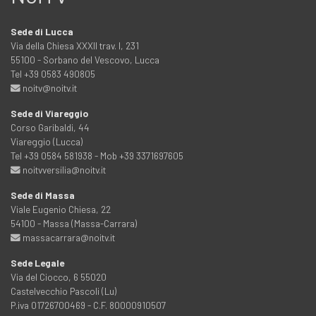
Sede di Lucca
Via della Chiesa XXXII trav. I, 231
55100 - Sorbano del Vescovo, Lucca
Tel +39 0583 490805
noitv@noitv.it
Sede di Viareggio
Corso Garibaldi, 44
Viareggio (Lucca)
Tel +39 0584 581938 - Mob +39 3371697605
noitvversilia@noitv.it
Sede di Massa
Viale Eugenio Chiesa, 22
54100 - Massa (Massa-Carrara)
massacarrara@noitv.it
Sede Legale
Via del Ciocco, 6 55020
Castelvecchio Pascoli (Lu)
P.iva 01726700469 - C.F. 80000910507