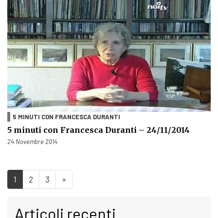
5 MINUTI CON FRANCESCA DURANTI
5 minuti con Francesca Duranti – 24/11/2014
Pubblicato il
24 Novembre 2014
1
2
3
»
Articoli recenti