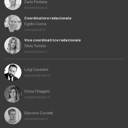
Carlo Fontana
fontana@noitv.it
Coordinatore redazionale
Egidio Conca
conca@noitv.it
Vice coordinatrice redazionale
Silvia Toniolo
toniolo@noitv.it
Luigi Casentini
casentini@noitv.it
Cinzia Chiappini
chiappini@noitv.it
Giacomo Corsetti
corsetti@noitv.it