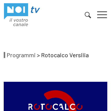
Vai al contenuto
Programmi
> Rotocalco Versilia