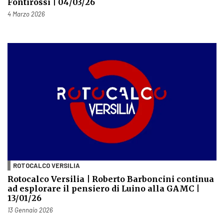
Fontirossi | 04/03/26
Pubblicato il
4 Marzo 2026
ROTOCALCO VERSILIA
Rotocalco Versilia | Roberto Barboncini continua
ad esplorare il pensiero di Luino alla GAMC |
13/01/26
Pubblicato il
13 Gennaio 2026