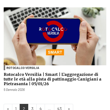
ROTOCALCO VERSILIA
Rotocalco Versilia | Smart | L’aggregazione di
tutte le età alla pista di pattinaggio Canigiani a
Pietrasanta | 05/01/26
Pubblicato il
5 Gennaio 2026
«
1
2
3
4
…
43
»