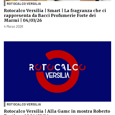
ROTOCALCO VERSILIA
Rotocalco Versilia | Smart | La fragranza che ci
rappresenta da Bacci Profumerie Forte dei
Marmi | 04/03/26
Pubblicato il
4 Marzo 2026
ROTOCALCO VERSILIA
Rotocalco Versilia | Alla Gamc in mostra Roberto