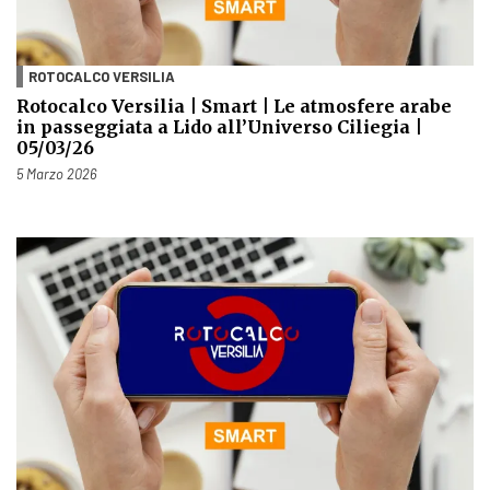
ROTOCALCO VERSILIA
Rotocalco Versilia | Smart | Le atmosfere arabe
in passeggiata a Lido all’Universo Ciliegia |
05/03/26
Pubblicato il
5 Marzo 2026