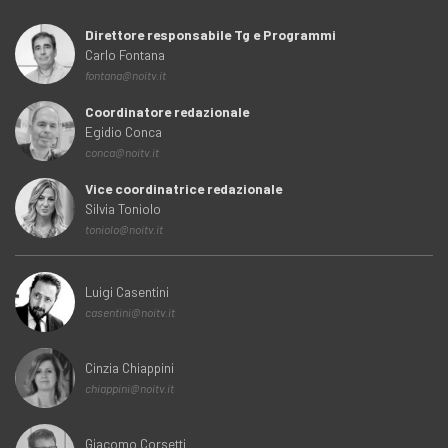
Direttore responsabile Tg e Programmi
Carlo Fontana
fontana@noitv.it
Coordinatore redazionale
Egidio Conca
conca@noitv.it
Vice coordinatrice redazionale
Silvia Toniolo
toniolo@noitv.it
Luigi Casentini
casentini@noitv.it
Cinzia Chiappini
chiappini@noitv.it
Giacomo Corsetti