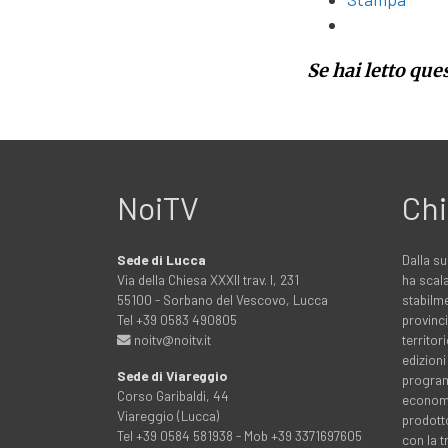
Se hai letto que
NoiTV
Chi
Sede di Lucca
Dalla su
Via della Chiesa XXXII trav. I, 231
ha scala
55100 - Sorbano del Vescovo, Lucca
stabilme
Tel +39 0583 490805
provinci
noitv@noitv.it
territo
edizioni
Sede di Viareggio
programm
Corso Garibaldi, 44
economia
Viareggio (Lucca)
prodott
Tel +39 0584 581938 - Mob +39 3371697605
con la 