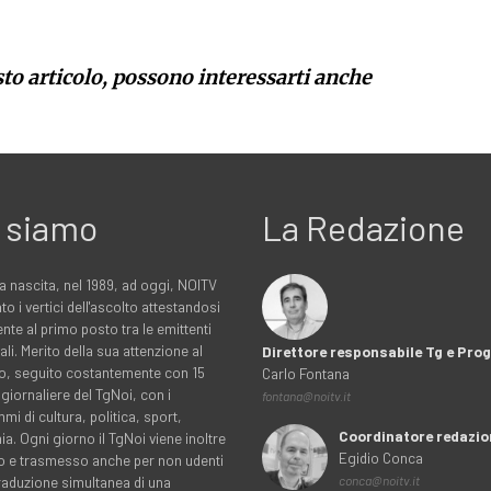
sto articolo, possono interessarti anche
 siamo
La Redazione
a nascita, nel 1989, ad oggi, NOITV
to i vertici dell'ascolto attestandosi
nte al primo posto tra le emittenti
ali. Merito della sua attenzione al
Direttore responsabile Tg e Pr
rio, seguito costantemente con 15
Carlo Fontana
 giornaliere del TgNoi, con i
fontana@noitv.it
i di cultura, politica, sport,
Coordinatore redazio
. Ogni giorno il TgNoi viene inoltre
Egidio Conca
o e trasmesso anche per non udenti
traduzione simultanea di una
conca@noitv.it