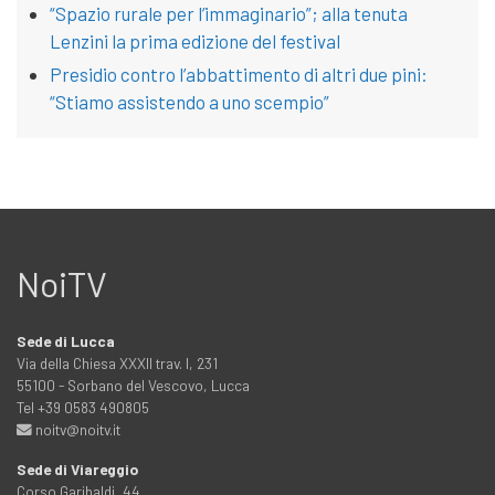
“Spazio rurale per l’immaginario”; alla tenuta
Lenzini la prima edizione del festival
Presidio contro l’abbattimento di altri due pini:
“Stiamo assistendo a uno scempio”
NoiTV
Sede di Lucca
Via della Chiesa XXXII trav. I, 231
55100 - Sorbano del Vescovo, Lucca
Tel +39 0583 490805
noitv@noitv.it
Sede di Viareggio
Corso Garibaldi, 44