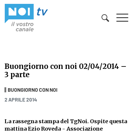
Vai al contenuto
Buongiorno con noi 02/04/2014 –
3 parte
Buongiorno con noi 02/04/2014 – 3
BUONGIORNO CON NOI
PUBBLICATO IL
2 APRILE 2014
La rassegna stampa del TgNoi. Ospite questa
mattina Ezio Roveda - Associazione