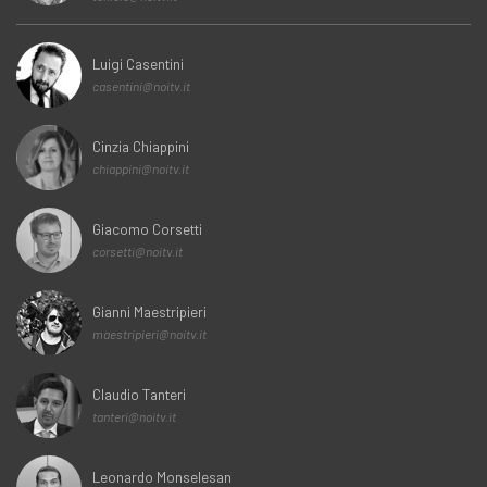
Luigi Casentini
casentini@noitv.it
Cinzia Chiappini
chiappini@noitv.it
Giacomo Corsetti
corsetti@noitv.it
Gianni Maestripieri
maestripieri@noitv.it
Claudio Tanteri
tanteri@noitv.it
Leonardo Monselesan