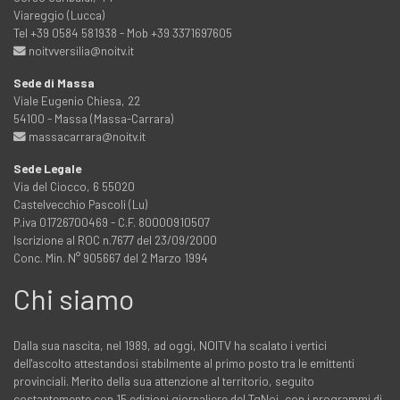
Viareggio (Lucca)
Tel +39 0584 581938 - Mob +39 3371697605
noitvversilia@noitv.it
Sede di Massa
Viale Eugenio Chiesa, 22
54100 - Massa (Massa-Carrara)
massacarrara@noitv.it
Sede Legale
Via del Ciocco, 6 55020
Castelvecchio Pascoli (Lu)
P.iva 01726700469 - C.F. 80000910507
Iscrizione al ROC n.7677 del 23/09/2000
Conc. Min. N° 905667 del 2 Marzo 1994
Chi siamo
Dalla sua nascita, nel 1989, ad oggi, NOITV ha scalato i vertici
dell'ascolto attestandosi stabilmente al primo posto tra le emittenti
provinciali. Merito della sua attenzione al territorio, seguito
costantemente con 15 edizioni giornaliere del TgNoi, con i programmi di