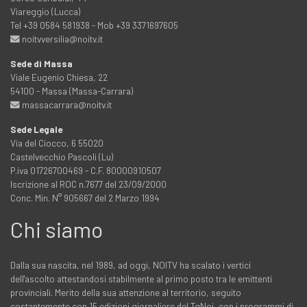
Viareggio (Lucca)
Tel +39 0584 581938 - Mob +39 3371697605
noitvversilia@noitv.it
Sede di Massa
Viale Eugenio Chiesa, 22
54100 - Massa (Massa-Carrara)
massacarrara@noitv.it
Sede Legale
Via del Ciocco, 6 55020
Castelvecchio Pascoli (Lu)
P.iva 01726700469 - C.F. 80000910507
Iscrizione al ROC n.7677 del 23/09/2000
Conc. Min. N° 905667 del 2 Marzo 1994
Chi siamo
Dalla sua nascita, nel 1989, ad oggi, NOITV ha scalato i vertici
dell'ascolto attestandosi stabilmente al primo posto tra le emittenti
provinciali. Merito della sua attenzione al territorio, seguito
costantemente con 15 edizioni giornaliere del TgNoi, con i programmi di