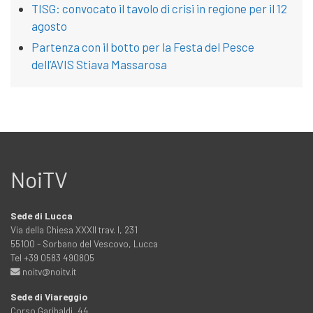
TISG: convocato il tavolo di crisi in regione per il 12
agosto
Partenza con il botto per la Festa del Pesce
dell’AVIS Stiava Massarosa
NoiTV
Sede di Lucca
Via della Chiesa XXXII trav. I, 231
55100 - Sorbano del Vescovo, Lucca
Tel +39 0583 490805
noitv@noitv.it
Sede di Viareggio
Corso Garibaldi, 44