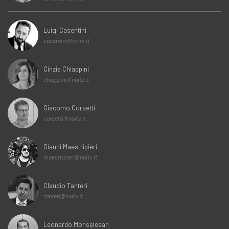
Luigi Casentini
casentini@noitv.it
Cinzia Chiappini
chiappini@noitv.it
Giacomo Corsetti
corsetti@noitv.it
Gianni Maestripieri
maestripieri@noitv.it
Claudio Tanteri
tanteri@noitv.it
Leonardo Monselesan