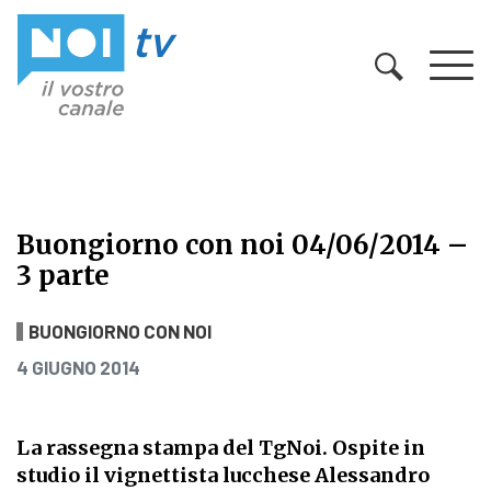
Vai al contenuto
Buongiorno con noi 04/06/2014 –
3 parte
Buongiorno con noi 04/06/2014 – 3
BUONGIORNO CON NOI
PUBBLICATO IL
4 GIUGNO 2014
La rassegna stampa del TgNoi. Ospite in
studio il vignettista lucchese Alessandro