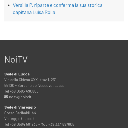
Versilia P. riparte e conferma la sua storica
capitana Luisa Rolla
NoiTV
Sede di Lucca
Via della Chiesa XXXII trav. I, 231
55100 - Sorbano del Vescovo, Lucca
Tel +39 0583 490805
noitv@noitv.it
Sede di Viareggio
Corso Garibaldi, 44
Viareggio (Lucca)
Tel +39 0584 581938 - Mob +39 3371697605