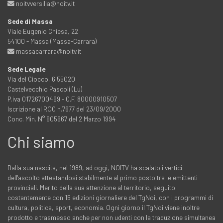
noitvversilia@noitv.it
Sede di Massa
Viale Eugenio Chiesa, 22
54100 - Massa (Massa-Carrara)
massacarrara@noitv.it
Sede Legale
Via del Ciocco, 6 55020
Castelvecchio Pascoli (Lu)
P.iva 01726700469 - C.F. 80000910507
Iscrizione al ROC n.7677 del 23/09/2000
Conc. Min. N° 905667 del 2 Marzo 1994
Chi siamo
Dalla sua nascita, nel 1989, ad oggi, NOITV ha scalato i vertici
dell'ascolto attestandosi stabilmente al primo posto tra le emittenti
provinciali. Merito della sua attenzione al territorio, seguito
costantemente con 15 edizioni giornaliere del TgNoi, con i programmi di
cultura, politica, sport, economia. Ogni giorno il TgNoi viene inoltre
prodotto e trasmesso anche per non udenti con la traduzione simultanea