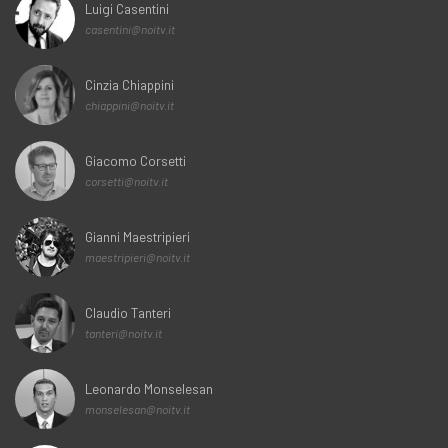
Luigi Casentini
casentini@noitv.it
Cinzia Chiappini
chiappini@noitv.it
Giacomo Corsetti
corsetti@noitv.it
Gianni Maestripieri
maestripieri@noitv.it
Claudio Tanteri
tanteri@noitv.it
Leonardo Monselesan
monselesan@noitv.it