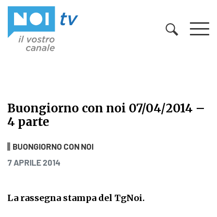
Vai al contenuto
Buongiorno con noi 07/04/2014 –
4 parte
Buongiorno con noi 07/04/2014 – 4
BUONGIORNO CON NOI
PUBBLICATO IL
7 APRILE 2014
La rassegna stampa del TgNoi.