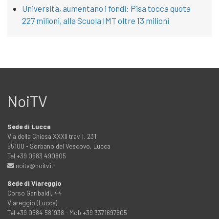
Università, aumentano i fondi: Pisa tocca quota
227 milioni, alla Scuola IMT oltre 13 milioni
NoiTV
Sede di Lucca
Via della Chiesa XXXII trav. I, 231
55100 - Sorbano del Vescovo, Lucca
Tel +39 0583 490805
noitv@noitv.it
Sede di Viareggio
Corso Garibaldi, 44
Viareggio (Lucca)
Tel +39 0584 581938 - Mob +39 3371697605