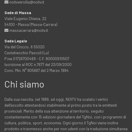
noitvversilia@noitv.it
Sede di Massa
Viale Eugenio Chiesa, 22
54100 - Massa (Massa-Carrara)
massacarrara@noitv.it
Sede Legale
Via del Ciocco, 6 55020
Castelvecchio Pascoli (Lu)
P.iva 01726700469 - C.F. 80000910507
Iscrizione al ROC n.7677 del 23/09/2000
Conc. Min. N° 905667 del 2 Marzo 1994
Chi siamo
Dalla sua nascita, nel 1989, ad oggi, NOITV ha scalato i vertici
dell'ascolto attestandosi stabilmente al primo posto tra le emittenti
provinciali. Merito della sua attenzione al territorio, seguito
costantemente con 15 edizioni giornaliere del TgNoi, con i programmi di
cultura, politica, sport, economia. Ogni giorno il TgNoi viene inoltre
prodotto e trasmesso anche per non udenti con la traduzione simultanea