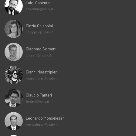
Luigi Casentini
casentini@noitv.it
Cinzia Chiappini
chiappini@noitv.it
Giacomo Corsetti
corsetti@noitv.it
Gianni Maestripieri
maestripieri@noitv.it
Claudio Tanteri
tanteri@noitv.it
Leonardo Monselesan
monselesan@noitv.it