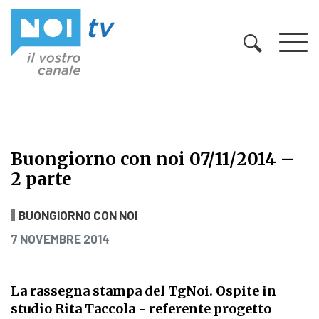
Vai al contenuto
Buongiorno con noi 07/11/2014 –
2 parte
Buongiorno con noi 07/11/2014 – 2 
BUONGIORNO CON NOI
PUBBLICATO IL
7 NOVEMBRE 2014
La rassegna stampa del TgNoi. Ospite in
studio Rita Taccola - referente progetto