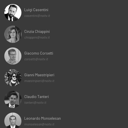
Luigi Casentini
casentini@noitv.it
Cinzia Chiappini
chiappini@noitv.it
Giacomo Corsetti
corsetti@noitv.it
Gianni Maestripieri
maestripieri@noitv.it
Claudio Tanteri
tanteri@noitv.it
Leonardo Monselesan
monselesan@noitv.it