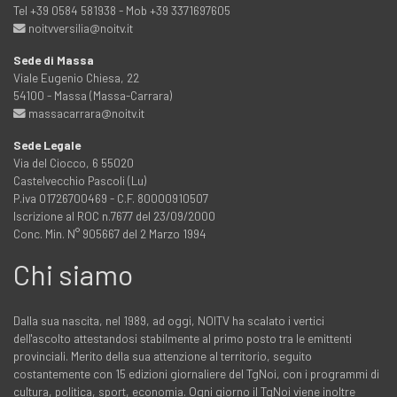
Tel +39 0584 581938 - Mob +39 3371697605
noitvversilia@noitv.it
Sede di Massa
Viale Eugenio Chiesa, 22
54100 - Massa (Massa-Carrara)
massacarrara@noitv.it
Sede Legale
Via del Ciocco, 6 55020
Castelvecchio Pascoli (Lu)
P.iva 01726700469 - C.F. 80000910507
Iscrizione al ROC n.7677 del 23/09/2000
Conc. Min. N° 905667 del 2 Marzo 1994
Chi siamo
Dalla sua nascita, nel 1989, ad oggi, NOITV ha scalato i vertici
dell'ascolto attestandosi stabilmente al primo posto tra le emittenti
provinciali. Merito della sua attenzione al territorio, seguito
costantemente con 15 edizioni giornaliere del TgNoi, con i programmi di
cultura, politica, sport, economia. Ogni giorno il TgNoi viene inoltre