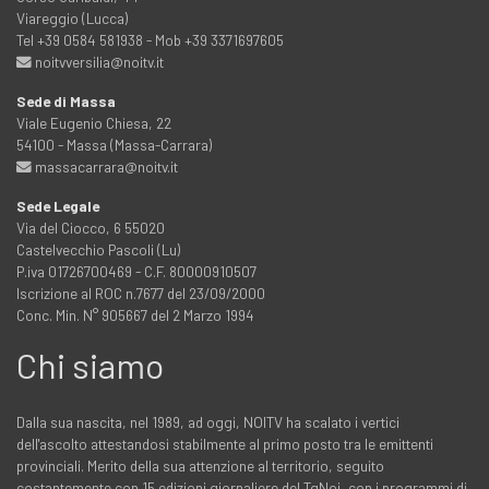
Viareggio (Lucca)
Tel +39 0584 581938 - Mob +39 3371697605
noitvversilia@noitv.it
Sede di Massa
Viale Eugenio Chiesa, 22
54100 - Massa (Massa-Carrara)
massacarrara@noitv.it
Sede Legale
Via del Ciocco, 6 55020
Castelvecchio Pascoli (Lu)
P.iva 01726700469 - C.F. 80000910507
Iscrizione al ROC n.7677 del 23/09/2000
Conc. Min. N° 905667 del 2 Marzo 1994
Chi siamo
Dalla sua nascita, nel 1989, ad oggi, NOITV ha scalato i vertici
dell'ascolto attestandosi stabilmente al primo posto tra le emittenti
provinciali. Merito della sua attenzione al territorio, seguito
costantemente con 15 edizioni giornaliere del TgNoi, con i programmi di