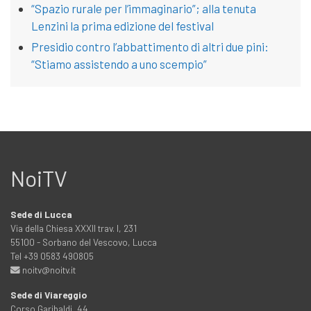
“Spazio rurale per l’immaginario”; alla tenuta
Lenzini la prima edizione del festival
Presidio contro l’abbattimento di altri due pini:
“Stiamo assistendo a uno scempio”
NoiTV
Sede di Lucca
Via della Chiesa XXXII trav. I, 231
55100 - Sorbano del Vescovo, Lucca
Tel +39 0583 490805
noitv@noitv.it
Sede di Viareggio
Corso Garibaldi, 44