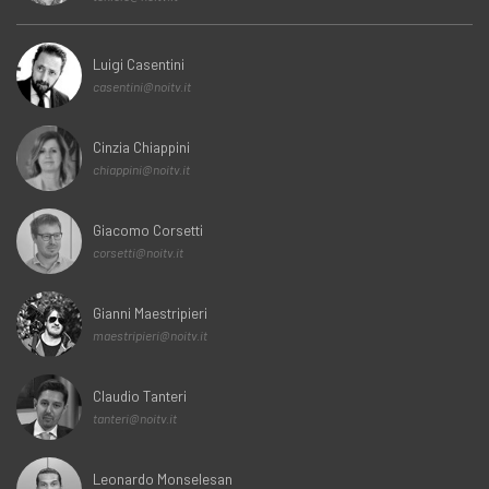
Luigi Casentini
casentini@noitv.it
Cinzia Chiappini
chiappini@noitv.it
Giacomo Corsetti
corsetti@noitv.it
Gianni Maestripieri
maestripieri@noitv.it
Claudio Tanteri
tanteri@noitv.it
Leonardo Monselesan