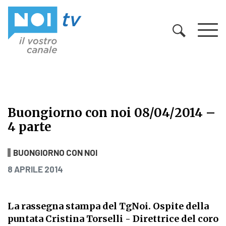
Vai al contenuto
Buongiorno con noi 08/04/2014 –
4 parte
Buongiorno con noi 08/04/2014 – 4
BUONGIORNO CON NOI
PUBBLICATO IL
8 APRILE 2014
La rassegna stampa del TgNoi. Ospite della
puntata Cristina Torselli - Direttrice del coro