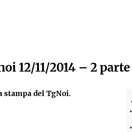
oi 12/11/2014 – 2 parte
oi 12/11/2014 – 2 parte
a stampa del TgNoi.