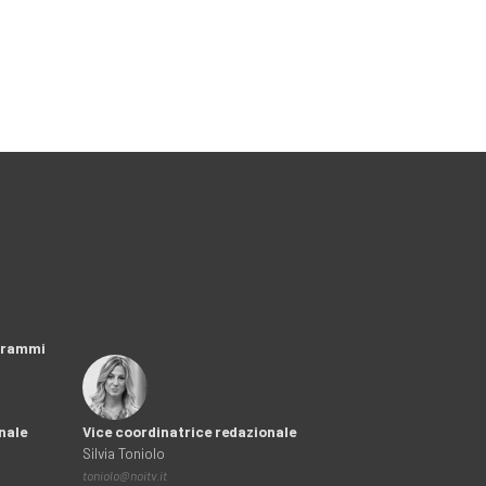
ogrammi
nale
Vice coordinatrice redazionale
Silvia Toniolo
toniolo@noitv.it