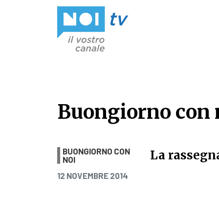
Vai al contenuto
Buongiorno con n
Buongiorno con n
BUONGIORNO CON
La rassegn
NOI
PUBBLICATO IL
12 NOVEMBRE 2014