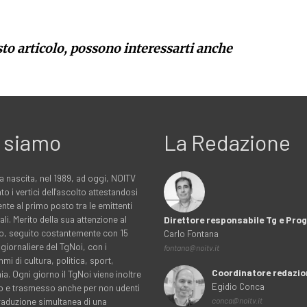
sto articolo, possono interessarti anche
 siamo
La Redazione
a nascita, nel 1989, ad oggi, NOITV
to i vertici dell'ascolto attestandosi
nte al primo posto tra le emittenti
ali. Merito della sua attenzione al
Direttore responsabile Tg e Pr
rio, seguito costantemente con 15
Carlo Fontana
 giornaliere del TgNoi, con i
fontana@noitv.it
i di cultura, politica, sport,
Coordinatore redazio
. Ogni giorno il TgNoi viene inoltre
Egidio Conca
o e trasmesso anche per non udenti
traduzione simultanea di una
conca@noitv.it