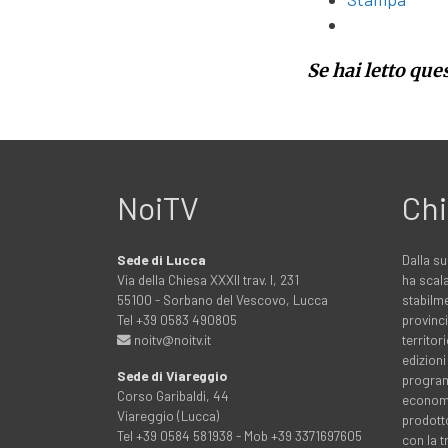
Se hai letto que
NoiTV
Chi
Sede di Lucca
Dalla su
Via della Chiesa XXXII trav. I, 231
ha scala
55100 - Sorbano del Vescovo, Lucca
stabilme
Tel +39 0583 490805
provinci
noitv@noitv.it
territo
edizioni
Sede di Viareggio
programm
Corso Garibaldi, 44
economia
Viareggio (Lucca)
prodott
Tel +39 0584 581938 - Mob +39 3371697605
con la 