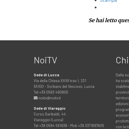
Se hai letto que
NoiTV
Chi
Sede di Lucca
Dalla su
Via della Chiesa XXXII trav. I, 231
ha scala
55100 - Sorbano del Vescovo, Lucca
stabilme
Tel +39 0583 490805
provinci
noitv@noitv.it
territo
edizioni
Sede di Viareggio
programm
Corso Garibaldi, 44
economia
Viareggio (Lucca)
prodott
Tel +39 0584 581938 - Mob +39 3371697605
con la 