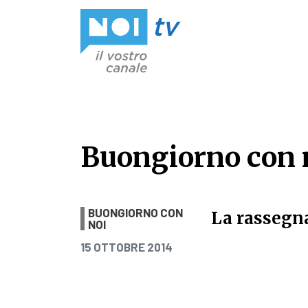
Vai al contenuto
Buongiorno con n
Buongiorno con n
BUONGIORNO CON
La rassegn
NOI
PUBBLICATO IL
15 OTTOBRE 2014