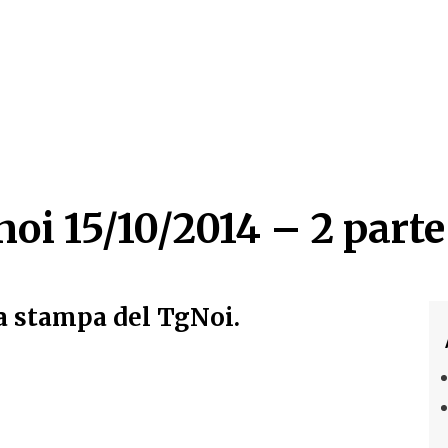
oi 15/10/2014 – 2 parte
oi 15/10/2014 – 2 parte
a stampa del TgNoi.