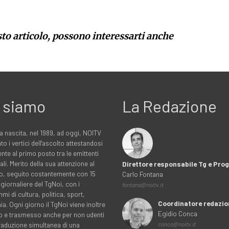
sto articolo, possono interessarti anche
 siamo
La Redazione
a nascita, nel 1989, ad oggi, NOITV
to i vertici dell'ascolto attestandosi
nte al primo posto tra le emittenti
ali. Merito della sua attenzione al
Direttore responsabile Tg e Pr
rio, seguito costantemente con 15
Carlo Fontana
 giornaliere del TgNoi, con i
fontana@noitv.it
i di cultura, politica, sport,
Coordinatore redazio
. Ogni giorno il TgNoi viene inoltre
Egidio Conca
o e trasmesso anche per non udenti
traduzione simultanea di una
conca@noitv.it