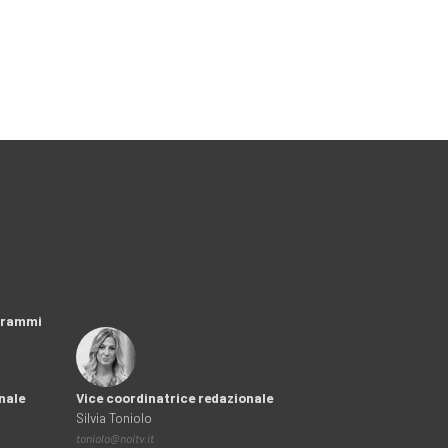
ogrammi
nale
Vice coordinatrice redazionale
Silvia Toniolo
toniolo@noitv.it