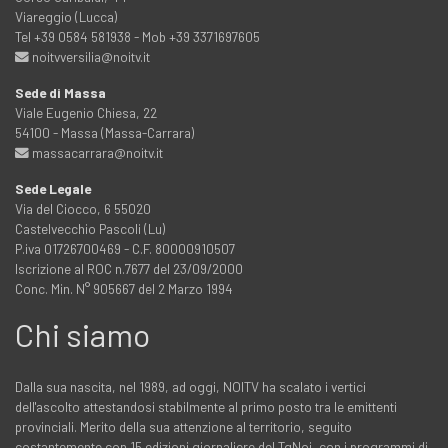
Viareggio (Lucca)
Tel +39 0584 581938 - Mob +39 3371697605
noitvversilia@noitv.it
Sede di Massa
Viale Eugenio Chiesa, 22
54100 - Massa (Massa-Carrara)
massacarrara@noitv.it
Sede Legale
Via del Ciocco, 6 55020
Castelvecchio Pascoli (Lu)
P.iva 01726700469 - C.F. 80000910507
Iscrizione al ROC n.7677 del 23/09/2000
Conc. Min. N° 905667 del 2 Marzo 1994
Chi siamo
Dalla sua nascita, nel 1989, ad oggi, NOITV ha scalato i vertici
dell'ascolto attestandosi stabilmente al primo posto tra le emittenti
provinciali. Merito della sua attenzione al territorio, seguito
costantemente con 15 edizioni giornaliere del TgNoi, con i programmi di