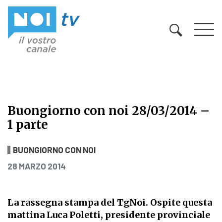
Vai al contenuto
Buongiorno con noi 28/03/2014 –
1 parte
Buongiorno con noi 28/03/2014 – 1 
BUONGIORNO CON NOI
PUBBLICATO IL
28 MARZO 2014
La rassegna stampa del TgNoi. Ospite questa
mattina Luca Poletti, presidente provinciale