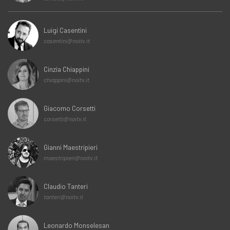
Luigi Casentini
casentini@noitv.it
Cinzia Chiappini
chiappini@noitv.it
Giacomo Corsetti
corsetti@noitv.it
Gianni Maestripieri
maestripieri@noitv.it
Claudio Tanteri
tanteri@noitv.it
Leonardo Monselesan