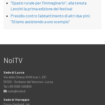
“Spazio rurale per l’immaginario”; alla tenuta
Lenzini la prima edizione del festival
Presidio contro l’abbattimento di altri due pini:
“Stiamo assistendo a uno scempio”
NoiTV
Sede di Lucca
Via della Chiesa XXXII trav. I, 231
55100 - Sorbano del Vescovo, Lucca
Tel +39 0583 490805
noitv@noitv.it
Sede di Viareggio
Corso Garibaldi, 44