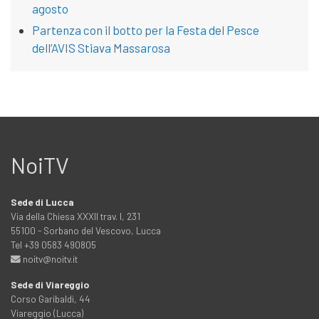
agosto
Partenza con il botto per la Festa del Pesce
dell’AVIS Stiava Massarosa
NoiTV
Sede di Lucca
Via della Chiesa XXXII trav. I, 231
55100 - Sorbano del Vescovo, Lucca
Tel +39 0583 490805
noitv@noitv.it
Sede di Viareggio
Corso Garibaldi, 44
Viareggio (Lucca)