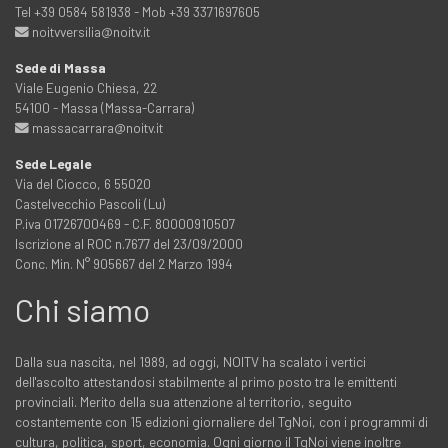
Tel +39 0584 581938 - Mob +39 3371697605
noitvversilia@noitv.it
Sede di Massa
Viale Eugenio Chiesa, 22
54100 - Massa (Massa-Carrara)
massacarrara@noitv.it
Sede Legale
Via del Ciocco, 6 55020
Castelvecchio Pascoli (Lu)
P.iva 01726700469 - C.F. 80000910507
Iscrizione al ROC n.7677 del 23/09/2000
Conc. Min. N° 905667 del 2 Marzo 1994
Chi siamo
Dalla sua nascita, nel 1989, ad oggi, NOITV ha scalato i vertici
dell'ascolto attestandosi stabilmente al primo posto tra le emittenti
provinciali. Merito della sua attenzione al territorio, seguito
costantemente con 15 edizioni giornaliere del TgNoi, con i programmi di
cultura, politica, sport, economia. Ogni giorno il TgNoi viene inoltre