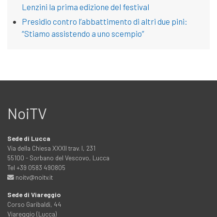
Lenzini la prima edizione del festival
Presidio contro l’abbattimento di altri due pini:
“Stiamo assistendo a uno scempio”
NoiTV
Sede di Lucca
Via della Chiesa XXXII trav. I, 231
55100 - Sorbano del Vescovo, Lucca
Tel +39 0583 490805
noitv@noitv.it
Sede di Viareggio
Corso Garibaldi, 44
Viareggio (Lucca)