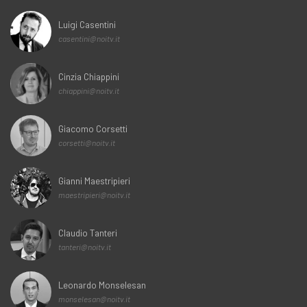
Luigi Casentini
casentini@noitv.it
Cinzia Chiappini
chiappini@noitv.it
Giacomo Corsetti
corsetti@noitv.it
Gianni Maestripieri
maestripieri@noitv.it
Claudio Tanteri
tanteri@noitv.it
Leonardo Monselesan
monselesan@noitv.it