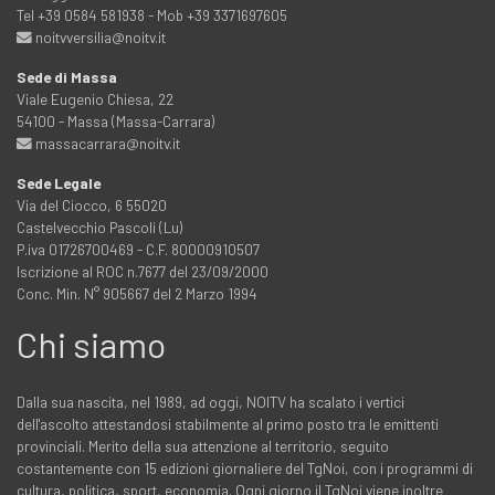
Tel +39 0584 581938 - Mob +39 3371697605
noitvversilia@noitv.it
Sede di Massa
Viale Eugenio Chiesa, 22
54100 - Massa (Massa-Carrara)
massacarrara@noitv.it
Sede Legale
Via del Ciocco, 6 55020
Castelvecchio Pascoli (Lu)
P.iva 01726700469 - C.F. 80000910507
Iscrizione al ROC n.7677 del 23/09/2000
Conc. Min. N° 905667 del 2 Marzo 1994
Chi siamo
Dalla sua nascita, nel 1989, ad oggi, NOITV ha scalato i vertici
dell'ascolto attestandosi stabilmente al primo posto tra le emittenti
provinciali. Merito della sua attenzione al territorio, seguito
costantemente con 15 edizioni giornaliere del TgNoi, con i programmi di
cultura, politica, sport, economia. Ogni giorno il TgNoi viene inoltre