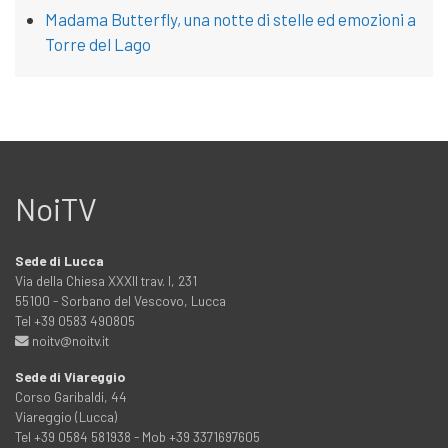
Madama Butterfly, una notte di stelle ed emozioni a
Torre del Lago
NoiTV
Sede di Lucca
Via della Chiesa XXXII trav. I, 231
55100 - Sorbano del Vescovo, Lucca
Tel +39 0583 490805
noitv@noitv.it
Sede di Viareggio
Corso Garibaldi, 44
Viareggio (Lucca)
Tel +39 0584 581938 - Mob +39 3371697605