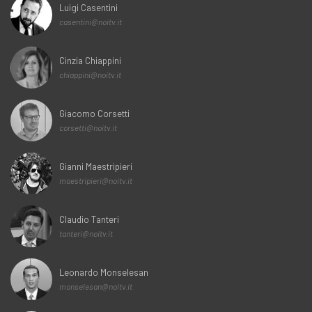
Luigi Casentini
casentini@noitv.it
Cinzia Chiappini
chiappini@noitv.it
Giacomo Corsetti
corsetti@noitv.it
Gianni Maestripieri
maestripieri@noitv.it
Claudio Tanteri
tanteri@noitv.it
Leonardo Monselesan
monselesan@noitv.it