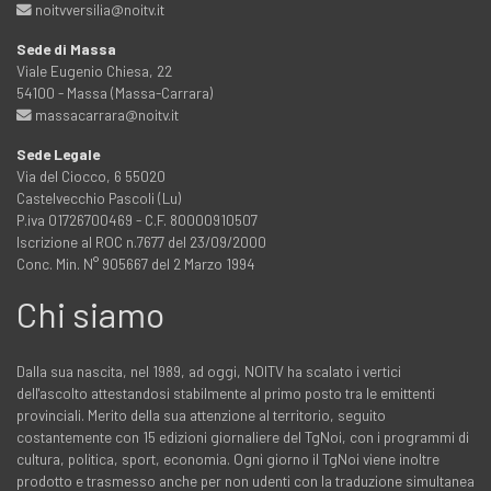
noitvversilia@noitv.it
Sede di Massa
Viale Eugenio Chiesa, 22
54100 - Massa (Massa-Carrara)
massacarrara@noitv.it
Sede Legale
Via del Ciocco, 6 55020
Castelvecchio Pascoli (Lu)
P.iva 01726700469 - C.F. 80000910507
Iscrizione al ROC n.7677 del 23/09/2000
Conc. Min. N° 905667 del 2 Marzo 1994
Chi siamo
Dalla sua nascita, nel 1989, ad oggi, NOITV ha scalato i vertici
dell'ascolto attestandosi stabilmente al primo posto tra le emittenti
provinciali. Merito della sua attenzione al territorio, seguito
costantemente con 15 edizioni giornaliere del TgNoi, con i programmi di
cultura, politica, sport, economia. Ogni giorno il TgNoi viene inoltre
prodotto e trasmesso anche per non udenti con la traduzione simultanea