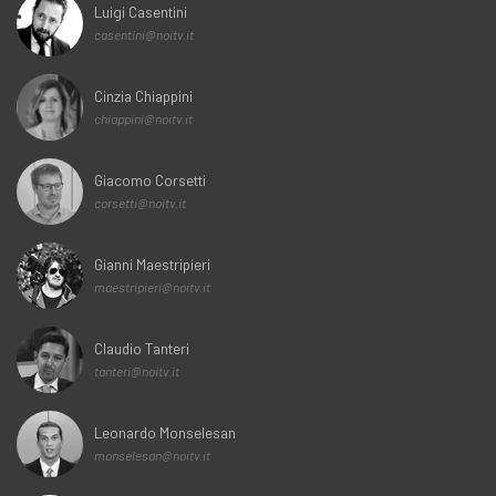
Luigi Casentini
casentini@noitv.it
Cinzia Chiappini
chiappini@noitv.it
Giacomo Corsetti
corsetti@noitv.it
Gianni Maestripieri
maestripieri@noitv.it
Claudio Tanteri
tanteri@noitv.it
Leonardo Monselesan
monselesan@noitv.it