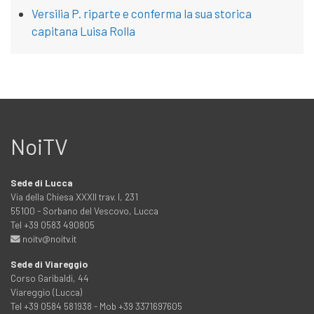
Versilia P. riparte e conferma la sua storica
capitana Luisa Rolla
NoiTV
Sede di Lucca
Via della Chiesa XXXII trav. I, 231
55100 - Sorbano del Vescovo, Lucca
Tel +39 0583 490805
noitv@noitv.it
Sede di Viareggio
Corso Garibaldi, 44
Viareggio (Lucca)
Tel +39 0584 581938 - Mob +39 3371697605