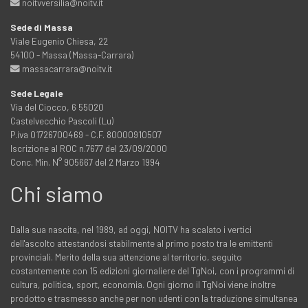
noitvversilia@noitv.it
Sede di Massa
Viale Eugenio Chiesa, 22
54100 - Massa (Massa-Carrara)
massacarrara@noitv.it
Sede Legale
Via del Ciocco, 6 55020
Castelvecchio Pascoli (Lu)
P.iva 01726700469 - C.F. 80000910507
Iscrizione al ROC n.7677 del 23/09/2000
Conc. Min. N° 905667 del 2 Marzo 1994
Chi siamo
Dalla sua nascita, nel 1989, ad oggi, NOITV ha scalato i vertici
dell'ascolto attestandosi stabilmente al primo posto tra le emittenti
provinciali. Merito della sua attenzione al territorio, seguito
costantemente con 15 edizioni giornaliere del TgNoi, con i programmi di
cultura, politica, sport, economia. Ogni giorno il TgNoi viene inoltre
prodotto e trasmesso anche per non udenti con la traduzione simultanea