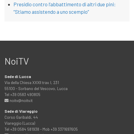
Presidio contro l’abbattimento di altri due pini:
“Stiamo assistendo a uno scempio”
NoiTV
Sede di Lucca
Via della Chiesa XXXII trav. I, 231
55100 - Sorbano del Vescovo, Lucca
Tel +39 0583 490805
noitv@noitv.it
Sede di Viareggio
Corso Garibaldi, 44
Viareggio (Lucca)
Tel +39 0584 581938 - Mob +39 3371697605