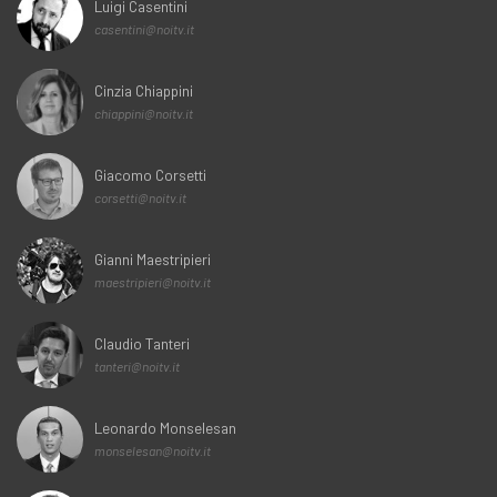
Luigi Casentini
casentini@noitv.it
Cinzia Chiappini
chiappini@noitv.it
Giacomo Corsetti
corsetti@noitv.it
Gianni Maestripieri
maestripieri@noitv.it
Claudio Tanteri
tanteri@noitv.it
Leonardo Monselesan
monselesan@noitv.it