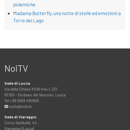
polemiche
Madama Butterfly, una notte di stelle ed emozioni a
Torre del Lago
NoiTV
Sede di Lucca
Via della Chiesa XXXII trav. I, 231
55100 - Sorbano del Vescovo, Lucca
Tel +39 0583 490805
noitv@noitv.it
Sede di Viareggio
Corso Garibaldi, 44
Viareggio (Lucca)