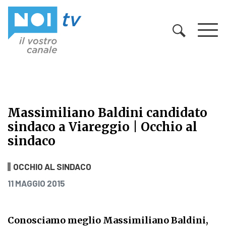
Vai al contenuto
Massimiliano Baldini candidato
sindaco a Viareggio | Occhio al
sindaco
Massimiliano Baldini candidato sin
OCCHIO AL SINDACO
PUBBLICATO IL
11 MAGGIO 2015
Conosciamo meglio Massimiliano Baldini,