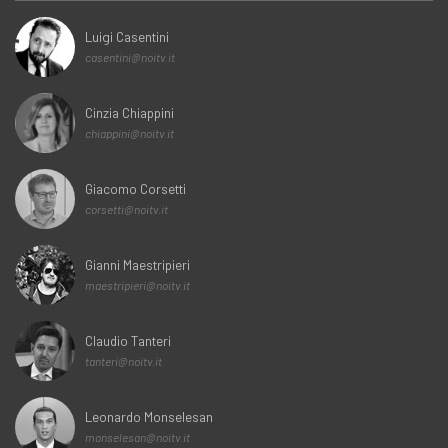
Luigi Casentini
casentini@noitv.it
Cinzia Chiappini
chiappini@noitv.it
Giacomo Corsetti
corsetti@noitv.it
Gianni Maestripieri
maestripieri@noitv.it
Claudio Tanteri
tanteri@noitv.it
Leonardo Monselesan
monselesan@noitv.it