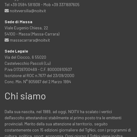
Tel +39 0584 581938 - Mob +39 3371697605
noitvversilia@noitv.it
Sede di Massa
Viale Eugenio Chiesa, 22
54100 - Massa (Massa-Carrara)
massacarrara@noitv.it
Sede Legale
Via del Ciocco, 6 55020
Castelvecchio Pascoli (Lu)
P.iva 01726700469 - C.F. 80000910507
Iscrizione al ROC n.7677 del 23/09/2000
Conc. Min. N° 905667 del 2 Marzo 1994
Chi siamo
Dalla sua nascita, nel 1989, ad oggi, NOITV ha scalato i vertici
dell'ascolto attestandosi stabilmente al primo posto tra le emittenti
provinciali. Merito della sua attenzione al territorio, seguito
costantemente con 15 edizioni giornaliere del TgNoi, con i programmi di
cultura, politica, sport, economia. Ogni giorno il TgNoi viene inoltre