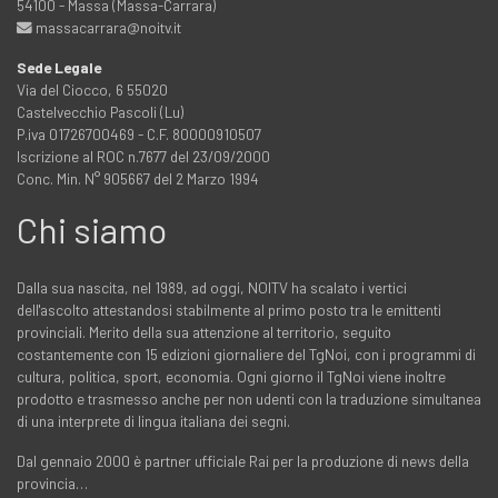
54100 - Massa (Massa-Carrara)
massacarrara@noitv.it
Sede Legale
Via del Ciocco, 6 55020
Castelvecchio Pascoli (Lu)
P.iva 01726700469 - C.F. 80000910507
Iscrizione al ROC n.7677 del 23/09/2000
Conc. Min. N° 905667 del 2 Marzo 1994
Chi siamo
Dalla sua nascita, nel 1989, ad oggi, NOITV ha scalato i vertici
dell'ascolto attestandosi stabilmente al primo posto tra le emittenti
provinciali. Merito della sua attenzione al territorio, seguito
costantemente con 15 edizioni giornaliere del TgNoi, con i programmi di
cultura, politica, sport, economia. Ogni giorno il TgNoi viene inoltre
prodotto e trasmesso anche per non udenti con la traduzione simultanea
di una interprete di lingua italiana dei segni.
Dal gennaio 2000 è partner ufficiale Rai per la produzione di news della
provincia…