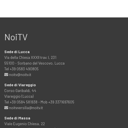
NoiTV
Sede di Lucca
Via della Chiesa XXXII trav. I, 231
55100 - Sorbano del Vescovo, Lucca
Tel +39 0583 490805
noitv@noitv.it
Sede di Viareggio
Corso Garibaldi, 44
Viareggio (Lucca)
Tel +39 0584 581938 - Mob +39 3371697605
noitvversilia@noitv.it
Sede di Massa
Viale Eugenio Chiesa, 22