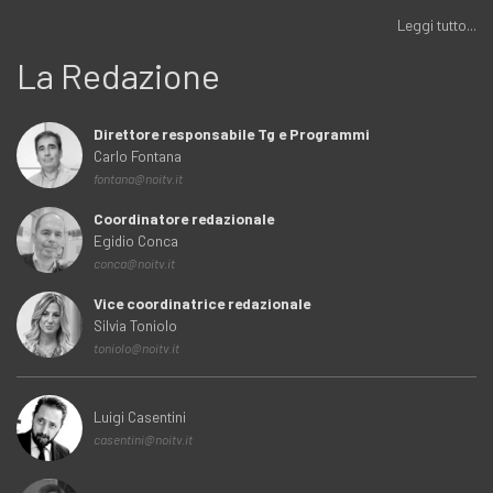
Leggi tutto...
La Redazione
Direttore responsabile Tg e Programmi
Carlo Fontana
fontana@noitv.it
Coordinatore redazionale
Egidio Conca
conca@noitv.it
Vice coordinatrice redazionale
Silvia Toniolo
toniolo@noitv.it
Luigi Casentini
casentini@noitv.it