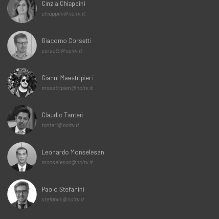
Cinzia Chiappini
chiappini@noitv.it
Giacomo Corsetti
corsetti@noitv.it
Gianni Maestripieri
maestripieri@noitv.it
Claudio Tanteri
tanteri@noitv.it
Leonardo Monselesan
monselesan@noitv.it
Paolo Stefanini
stefanini@noitv.it