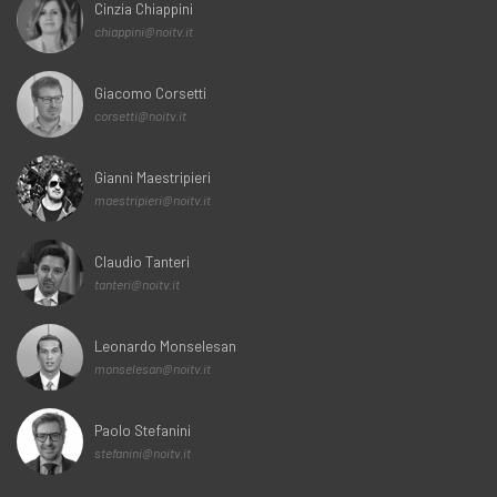
Cinzia Chiappini
chiappini@noitv.it
Giacomo Corsetti
corsetti@noitv.it
Gianni Maestripieri
maestripieri@noitv.it
Claudio Tanteri
tanteri@noitv.it
Leonardo Monselesan
monselesan@noitv.it
Paolo Stefanini
stefanini@noitv.it