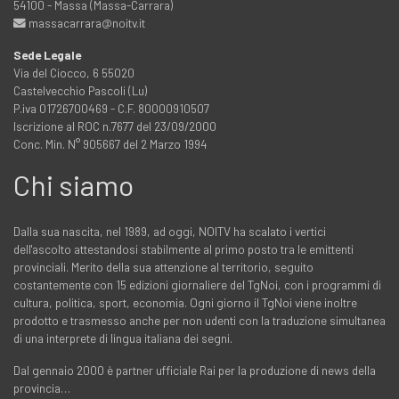
54100 - Massa (Massa-Carrara)
massacarrara@noitv.it
Sede Legale
Via del Ciocco, 6 55020
Castelvecchio Pascoli (Lu)
P.iva 01726700469 - C.F. 80000910507
Iscrizione al ROC n.7677 del 23/09/2000
Conc. Min. N° 905667 del 2 Marzo 1994
Chi siamo
Dalla sua nascita, nel 1989, ad oggi, NOITV ha scalato i vertici
dell'ascolto attestandosi stabilmente al primo posto tra le emittenti
provinciali. Merito della sua attenzione al territorio, seguito
costantemente con 15 edizioni giornaliere del TgNoi, con i programmi di
cultura, politica, sport, economia. Ogni giorno il TgNoi viene inoltre
prodotto e trasmesso anche per non udenti con la traduzione simultanea
di una interprete di lingua italiana dei segni.
Dal gennaio 2000 è partner ufficiale Rai per la produzione di news della
provincia…