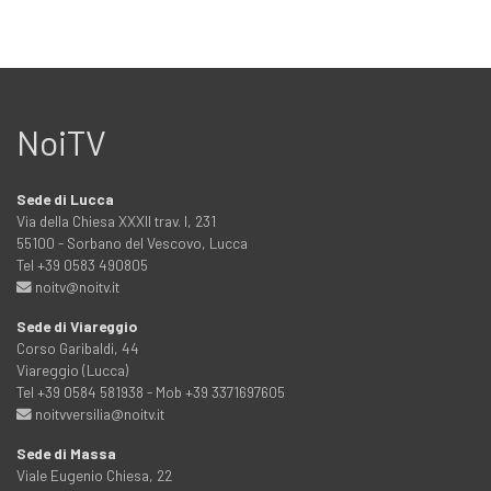
NoiTV
Sede di Lucca
Via della Chiesa XXXII trav. I, 231
55100 - Sorbano del Vescovo, Lucca
Tel +39 0583 490805
noitv@noitv.it
Sede di Viareggio
Corso Garibaldi, 44
Viareggio (Lucca)
Tel +39 0584 581938 - Mob +39 3371697605
noitvversilia@noitv.it
Sede di Massa
Viale Eugenio Chiesa, 22