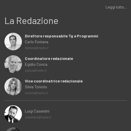
Leggi tutto...
La Redazione
Direttore responsabile Tg e Programmi
Carlo Fontana
fontana@noitv.it
Coordinatore redazionale
Egidio Conca
conca@noitv.it
Vice coordinatrice redazionale
Silvia Toniolo
toniolo@noitv.it
Luigi Casentini
casentini@noitv.it