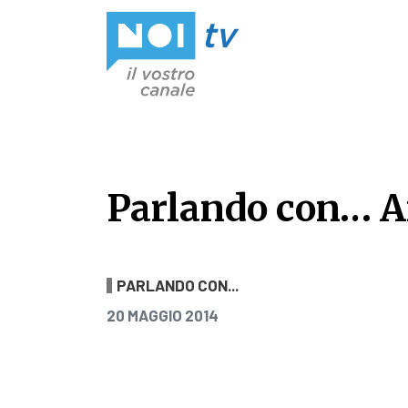
Vai al contenuto
Parlando con… A
Parlando con… A
PARLANDO CON...
PUBBLICATO IL
20 MAGGIO 2014