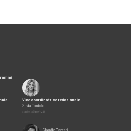
ogrammi
nale
Vice coordinatrice redazionale
Silvia Toniolo
toniolo@noitv.it
Claudio Tanteri