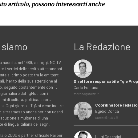
sto articolo, possono interessarti anche
 siamo
La Redazione
a nascita, nel 1989, ad oggi, NOITV
to i vertici dell'ascolto attestandosi
nte al primo posto tra le emittenti
ali. Merito della sua attenzione al
Direttore responsabile Tg e Pr
rio, seguito costantemente con 15
Carlo Fontana
 giornaliere del TgNoi, con i
fontana@noitv.it
i di cultura, politica, sport,
Coordinatore redazio
. Ogni giorno il TgNoi viene inoltre
Egidio Conca
o e trasmesso anche per non udenti
traduzione simultanea di una
conca@noitv.it
te di lingua italiana dei segni.
aio 2000 è partner ufficiale Rai per
Luigi Casentini