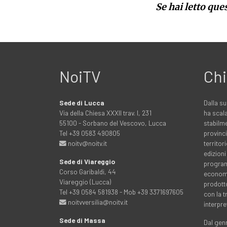
Se hai letto que
NoiTV
Chi
Sede di Lucca
Dalla su
Via della Chiesa XXXII trav. I, 231
ha scala
55100 - Sorbano del Vescovo, Lucca
stabilme
Tel +39 0583 490805
provinci
noitv@noitv.it
territo
edizioni
Sede di Viareggio
programm
Corso Garibaldi, 44
economia
Viareggio (Lucca)
prodott
Tel +39 0584 581938 - Mob +39 3371697605
con la 
noitvversilia@noitv.it
interpre
Sede di Massa
Dal genn