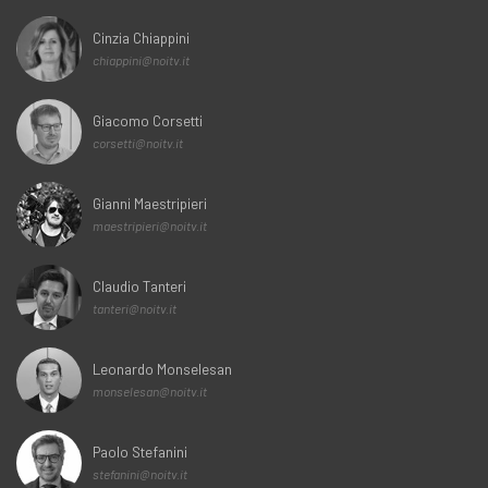
Cinzia Chiappini
chiappini@noitv.it
Giacomo Corsetti
corsetti@noitv.it
Gianni Maestripieri
maestripieri@noitv.it
Claudio Tanteri
tanteri@noitv.it
Leonardo Monselesan
monselesan@noitv.it
Paolo Stefanini
stefanini@noitv.it