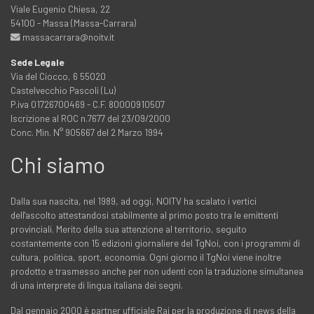
Viale Eugenio Chiesa, 22
54100 - Massa (Massa-Carrara)
massacarrara@noitv.it
Sede Legale
Via del Ciocco, 6 55020
Castelvecchio Pascoli (Lu)
P.iva 01726700469 - C.F. 80000910507
Iscrizione al ROC n.7677 del 23/09/2000
Conc. Min. N° 905667 del 2 Marzo 1994
Chi siamo
Dalla sua nascita, nel 1989, ad oggi, NOITV ha scalato i vertici
dell'ascolto attestandosi stabilmente al primo posto tra le emittenti
provinciali. Merito della sua attenzione al territorio, seguito
costantemente con 15 edizioni giornaliere del TgNoi, con i programmi di
cultura, politica, sport, economia. Ogni giorno il TgNoi viene inoltre
prodotto e trasmesso anche per non udenti con la traduzione simultanea
di una interprete di lingua italiana dei segni.
Dal gennaio 2000 è partner ufficiale Rai per la produzione di news della