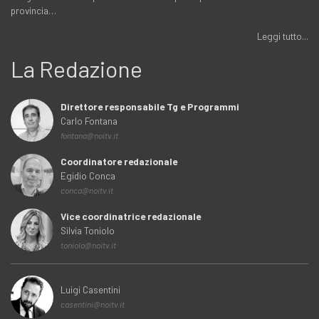
provincia…
Leggi tutto...
La Redazione
Direttore responsabile Tg e Programmi
Carlo Fontana
fontana@noitv.it
Coordinatore redazionale
Egidio Conca
conca@noitv.it
Vice coordinatrice redazionale
Silvia Toniolo
toniolo@noitv.it
Luigi Casentini
casentini@noitv.it