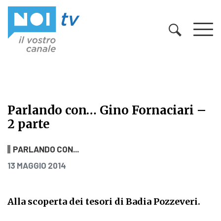
Vai al contenuto
Parlando con… Gino Fornaciari –
2 parte
Parlando con… Gino Fornaciari – 2 
PARLANDO CON...
PUBBLICATO IL
13 MAGGIO 2014
Alla scoperta dei tesori di Badia Pozzeveri.