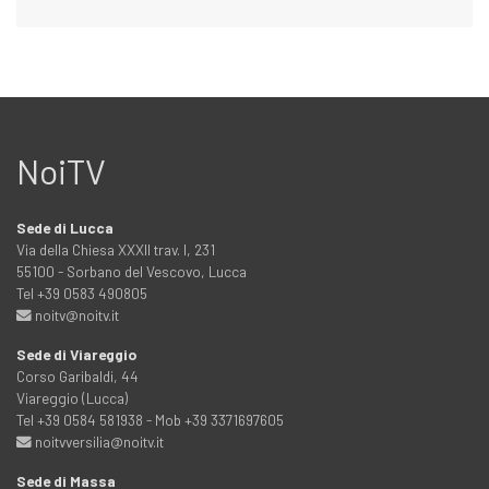
NoiTV
Sede di Lucca
Via della Chiesa XXXII trav. I, 231
55100 - Sorbano del Vescovo, Lucca
Tel +39 0583 490805
noitv@noitv.it
Sede di Viareggio
Corso Garibaldi, 44
Viareggio (Lucca)
Tel +39 0584 581938 - Mob +39 3371697605
noitvversilia@noitv.it
Sede di Massa