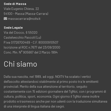
Sede di Massa
Viale Eugenio Chiesa, 22
54100 - Massa (Massa-Carrara)
massacarrara@noitv.it
Sede Legale
Via del Ciocco, 6 55020
Castelvecchio Pascoli (Lu)
P.iva 01726700469 - C.F. 80000910507
Iscrizione al ROC n.7677 del 23/09/2000
Conc. Min. N° 905667 del 2 Marzo 1994
Chi siamo
Dalla sua nascita, nel 1989, ad oggi, NOITV ha scalato i vertici
dell'ascolto attestandosi stabilmente al primo posto tra le emittenti
provinciali. Merito della sua attenzione al territorio, seguito
costantemente con 15 edizioni giornaliere del TgNoi, con i programmi di
cultura, politica, sport, economia. Ogni giorno il TgNoi viene inoltre
prodotto e trasmesso anche per non udenti con la traduzione simultanea
di una interprete di lingua italiana dei segni.