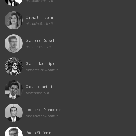
casentini@noitv.it
Cinzia Chiappini
chiappini@noitv.it
Giacomo Corsetti
corsetti@noitv.it
Gianni Maestripieri
maestripieri@noitv.it
Claudio Tanteri
tanteri@noitv.it
Leonardo Monselesan
monselesan@noitv.it
Paolo Stefanini