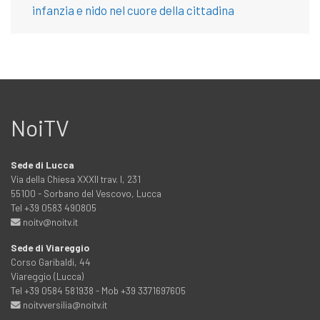
infanzia e nido nel cuore della cittadina
NoiTV
Sede di Lucca
Via della Chiesa XXXII trav. I, 231
55100 - Sorbano del Vescovo, Lucca
Tel +39 0583 490805
noitv@noitv.it
Sede di Viareggio
Corso Garibaldi, 44
Viareggio (Lucca)
Tel +39 0584 581938 - Mob +39 3371697605
noitvversilia@noitv.it