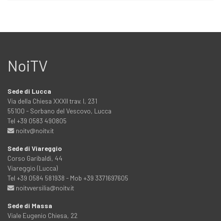
NoiTV
Sede di Lucca
Via della Chiesa XXXII trav. I, 231
55100 - Sorbano del Vescovo, Lucca
Tel +39 0583 490805
noitv@noitv.it
Sede di Viareggio
Corso Garibaldi, 44
Viareggio (Lucca)
Tel +39 0584 581938 - Mob +39 3371697605
noitvversilia@noitv.it
Sede di Massa
Viale Eugenio Chiesa, 22