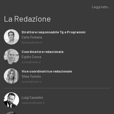
Leggi tutto...
La Redazione
Direttore responsabile Tg e Programmi
Carlo Fontana
fontana@noitv.it
Coordinatore redazionale
Egidio Conca
conca@noitv.it
Vice coordinatrice redazionale
Silvia Toniolo
toniolo@noitv.it
Luigi Casentini
casentini@noitv.it