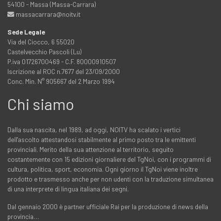
54100 - Massa (Massa-Carrara)
massacarrara@noitv.it
Sede Legale
Via del Ciocco, 6 55020
Castelvecchio Pascoli (Lu)
P.iva 01726700469 - C.F. 80000910507
Iscrizione al ROC n.7677 del 23/09/2000
Conc. Min. N° 905667 del 2 Marzo 1994
Chi siamo
Dalla sua nascita, nel 1989, ad oggi, NOITV ha scalato i vertici
dell'ascolto attestandosi stabilmente al primo posto tra le emittenti
provinciali. Merito della sua attenzione al territorio, seguito
costantemente con 15 edizioni giornaliere del TgNoi, con i programmi di
cultura, politica, sport, economia. Ogni giorno il TgNoi viene inoltre
prodotto e trasmesso anche per non udenti con la traduzione simultanea
di una interprete di lingua italiana dei segni.
Dal gennaio 2000 è partner ufficiale Rai per la produzione di news della
provincia…