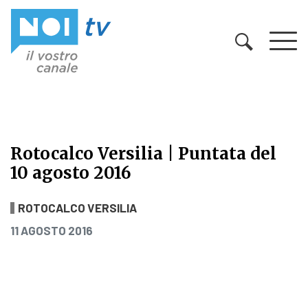
Vai al contenuto
Rotocalco Versilia | Puntata del
10 agosto 2016
Rotocalco Versilia | Puntata del 10
ROTOCALCO VERSILIA
PUBBLICATO IL
11 AGOSTO 2016