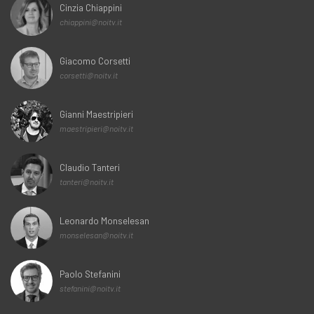
Cinzia Chiappini
chiappini@noitv.it
Giacomo Corsetti
corsetti@noitv.it
Gianni Maestripieri
maestripieri@noitv.it
Claudio Tanteri
tanteri@noitv.it
Leonardo Monselesan
monselesan@noitv.it
Paolo Stefanini
stefanini@noitv.it