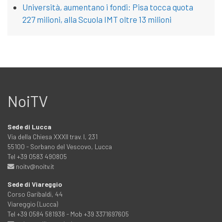
Università, aumentano i fondi: Pisa tocca quota
227 milioni, alla Scuola IMT oltre 13 milioni
NoiTV
Sede di Lucca
Via della Chiesa XXXII trav. I, 231
55100 - Sorbano del Vescovo, Lucca
Tel +39 0583 490805
noitv@noitv.it
Sede di Viareggio
Corso Garibaldi, 44
Viareggio (Lucca)
Tel +39 0584 581938 - Mob +39 3371697605