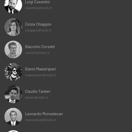
Luigi Casentini
casentini@noitv.it
Cinzia Chiappini
chiappini@noitv.it
Giacomo Corsetti
corsetti@noitv.it
Gianni Maestripieri
maestripieri@noitv.it
Claudio Tanteri
tanteri@noitv.it
Leonardo Monselesan
monselesan@noitv.it