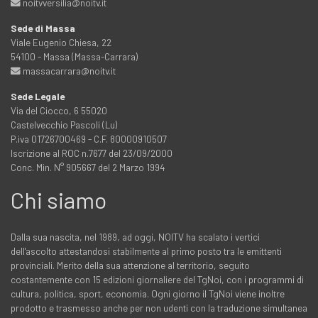
noitvversilia@noitv.it
Sede di Massa
Viale Eugenio Chiesa, 22
54100 - Massa (Massa-Carrara)
massacarrara@noitv.it
Sede Legale
Via del Ciocco, 6 55020
Castelvecchio Pascoli (Lu)
P.iva 01726700469 - C.F. 80000910507
Iscrizione al ROC n.7677 del 23/09/2000
Conc. Min. N° 905667 del 2 Marzo 1994
Chi siamo
Dalla sua nascita, nel 1989, ad oggi, NOITV ha scalato i vertici
dell'ascolto attestandosi stabilmente al primo posto tra le emittenti
provinciali. Merito della sua attenzione al territorio, seguito
costantemente con 15 edizioni giornaliere del TgNoi, con i programmi di
cultura, politica, sport, economia. Ogni giorno il TgNoi viene inoltre
prodotto e trasmesso anche per non udenti con la traduzione simultanea