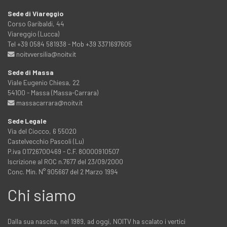
Sede di Viareggio
Corso Garibaldi, 44
Viareggio (Lucca)
Tel +39 0584 581938 - Mob +39 3371697605
noitvversilia@noitv.it
Sede di Massa
Viale Eugenio Chiesa, 22
54100 - Massa (Massa-Carrara)
massacarrara@noitv.it
Sede Legale
Via del Ciocco, 6 55020
Castelvecchio Pascoli (Lu)
P.iva 01726700469 - C.F. 80000910507
Iscrizione al ROC n.7677 del 23/09/2000
Conc. Min. N° 905667 del 2 Marzo 1994
Chi siamo
Dalla sua nascita, nel 1989, ad oggi, NOITV ha scalato i vertici