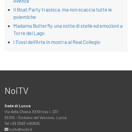
Avenza
Il Boat Party trasloca, ma non scaccia tutte le
polemiche
Madama Butterfly, una notte di stelle ed emozioni a
Torre del Lago
I Fossi dell’Arte in mostra al Real Collegio
NoiTV
Sede di Lucca
Via della Chiesa XXXII trav. I, 231
55100 - Sorbano del Vescovo, Lucca
Tel +39 0583 490805
noitv@noitv.it