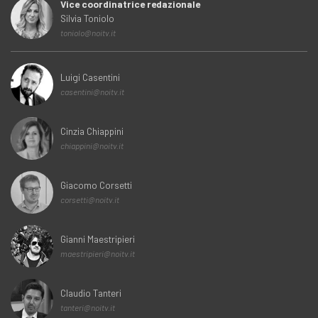
Vice coordinatrice redazionale
Silvia Toniolo
toniolo@noitv.it
Luigi Casentini
casentini@noitv.it
Cinzia Chiappini
chiappini@noitv.it
Giacomo Corsetti
corsetti@noitv.it
Gianni Maestripieri
maestripieri@noitv.it
Claudio Tanteri
tanteri@noitv.it