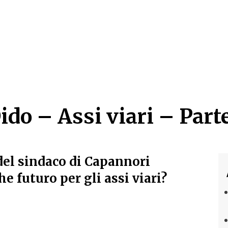
do – Assi viari – Parte
do – Assi viari – Parte
del sindaco di Capannori
e futuro per gli assi viari?