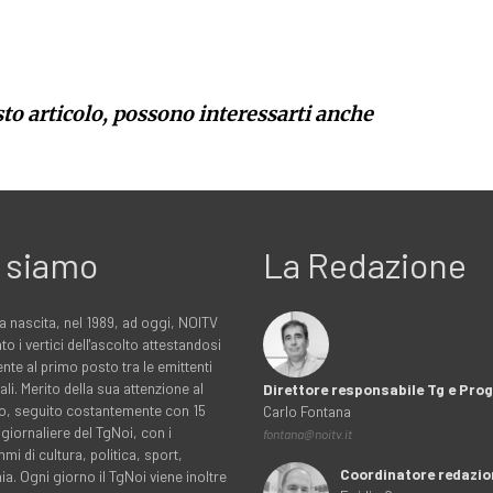
sto articolo, possono interessarti anche
 siamo
La Redazione
a nascita, nel 1989, ad oggi, NOITV
to i vertici dell'ascolto attestandosi
nte al primo posto tra le emittenti
ali. Merito della sua attenzione al
Direttore responsabile Tg e Pr
rio, seguito costantemente con 15
Carlo Fontana
 giornaliere del TgNoi, con i
fontana@noitv.it
i di cultura, politica, sport,
Coordinatore redazio
. Ogni giorno il TgNoi viene inoltre