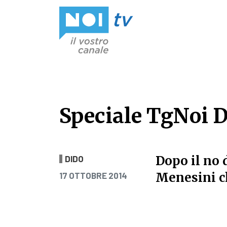
Vai al contenuto
Speciale TgNoi Di
Speciale TgNoi Di
Dopo il no 
DIDO
PUBBLICATO IL
Menesini ch
17 OTTOBRE 2014