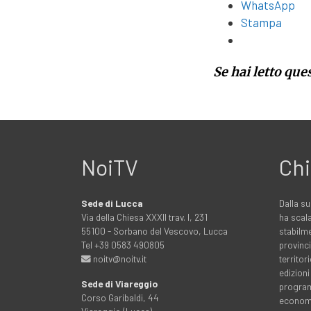
WhatsApp
Stampa
Se hai letto que
NoiTV
Chi
Sede di Lucca
Dalla su
Via della Chiesa XXXII trav. I, 231
ha scala
55100 - Sorbano del Vescovo, Lucca
stabilme
Tel +39 0583 490805
provinci
noitv@noitv.it
territo
edizioni
Sede di Viareggio
programm
Corso Garibaldi, 44
economia