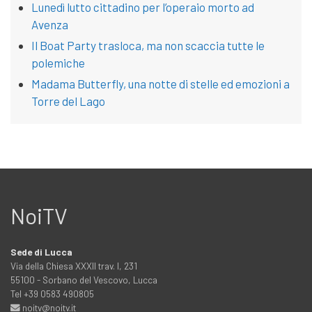
Lunedì lutto cittadino per l’operaio morto ad
Avenza
Il Boat Party trasloca, ma non scaccia tutte le
polemiche
Madama Butterfly, una notte di stelle ed emozioni a
Torre del Lago
NoiTV
Sede di Lucca
Via della Chiesa XXXII trav. I, 231
55100 - Sorbano del Vescovo, Lucca
Tel +39 0583 490805
noitv@noitv.it