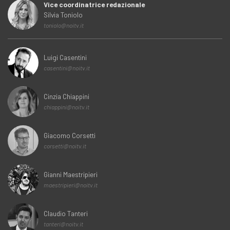
Vice coordinatrice redazionale
Silvia Toniolo
toniolo@noitv.it
Luigi Casentini
casentini@noitv.it
Cinzia Chiappini
chiappini@noitv.it
Giacomo Corsetti
corsetti@noitv.it
Gianni Maestripieri
maestripieri@noitv.it
Claudio Tanteri
tanteri@noitv.it