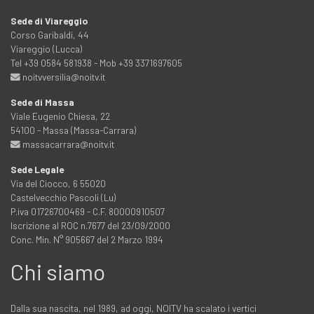
Sede di Viareggio
Corso Garibaldi, 44
Viareggio (Lucca)
Tel +39 0584 581938 - Mob +39 3371697605
noitvversilia@noitv.it
Sede di Massa
Viale Eugenio Chiesa, 22
54100 - Massa (Massa-Carrara)
massacarrara@noitv.it
Sede Legale
Via del Ciocco, 6 55020
Castelvecchio Pascoli (Lu)
P.iva 01726700469 - C.F. 80000910507
Iscrizione al ROC n.7677 del 23/09/2000
Conc. Min. N° 905667 del 2 Marzo 1994
Chi siamo
Dalla sua nascita, nel 1989, ad oggi, NOITV ha scalato i vertici