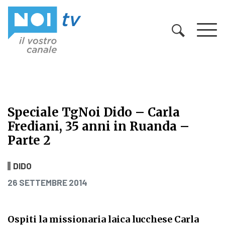
Vai al contenuto
Speciale TgNoi Dido – Carla
Frediani, 35 anni in Ruanda –
Parte 2
Speciale TgNoi Dido – Carla Fredian
DIDO
PUBBLICATO IL
26 SETTEMBRE 2014
Ospiti la missionaria laica lucchese Carla