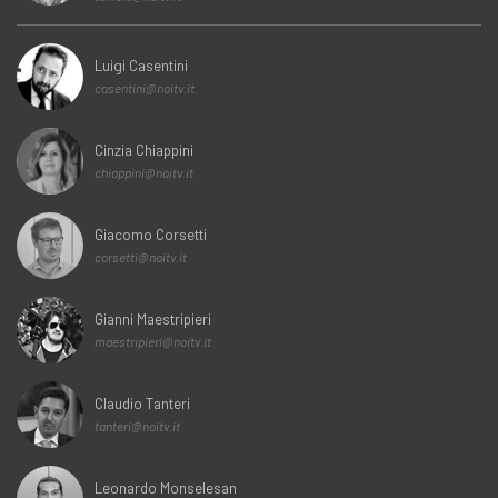
Luigi Casentini
casentini@noitv.it
Cinzia Chiappini
chiappini@noitv.it
Giacomo Corsetti
corsetti@noitv.it
Gianni Maestripieri
maestripieri@noitv.it
Claudio Tanteri
tanteri@noitv.it
Leonardo Monselesan