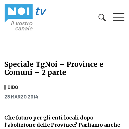
Vai al contenuto
Speciale TgNoi – Province e
Comuni – 2 parte
Speciale TgNoi – Province e Comun
DIDO
PUBBLICATO IL
28 MARZO 2014
Che futuro per gli enti locali dopo
l'abolizione delle Province? Parliamo anche