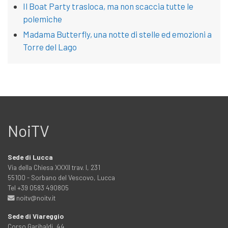
Il Boat Party trasloca, ma non scaccia tutte le
polemiche
Madama Butterfly, una notte di stelle ed emozioni a
Torre del Lago
NoiTV
Sede di Lucca
Via della Chiesa XXXII trav. I, 231
55100 - Sorbano del Vescovo, Lucca
Tel +39 0583 490805
noitv@noitv.it
Sede di Viareggio
Corso Garibaldi, 44