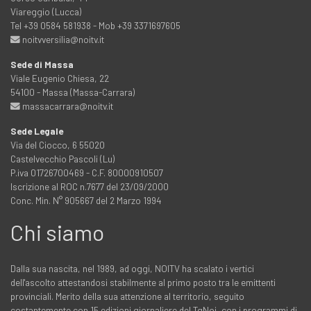
Viareggio (Lucca)
Tel +39 0584 581938 - Mob +39 3371697605
noitvversilia@noitv.it
Sede di Massa
Viale Eugenio Chiesa, 22
54100 - Massa (Massa-Carrara)
massacarrara@noitv.it
Sede Legale
Via del Ciocco, 6 55020
Castelvecchio Pascoli (Lu)
P.iva 01726700469 - C.F. 80000910507
Iscrizione al ROC n.7677 del 23/09/2000
Conc. Min. N° 905667 del 2 Marzo 1994
Chi siamo
Dalla sua nascita, nel 1989, ad oggi, NOITV ha scalato i vertici
dell'ascolto attestandosi stabilmente al primo posto tra le emittenti
provinciali. Merito della sua attenzione al territorio, seguito
costantemente con 15 edizioni giornaliere del TgNoi, con i programmi di