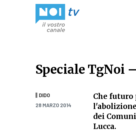
Vai al contenuto
Speciale TgNoi –
Speciale TgNoi –
Che futuro 
DIDO
PUBBLICATO IL
l'abolizion
28 MARZO 2014
dei Comuni 
Lucca.