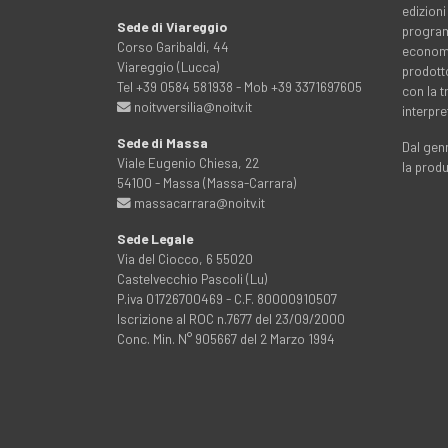
edizioni
Sede di Viareggio
programm
Corso Garibaldi, 44
economia
Viareggio (Lucca)
prodott
Tel +39 0584 581938 - Mob +39 3371697605
con la 
noitvversilia@noitv.it
interpre
Sede di Massa
Dal genn
Viale Eugenio Chiesa, 22
la prod
54100 - Massa (Massa-Carrara)
massacarrara@noitv.it
Sede Legale
Via del Ciocco, 6 55020
Castelvecchio Pascoli (Lu)
P.iva 01726700469 - C.F. 80000910507
Iscrizione al ROC n.7677 del 23/09/2000
Conc. Min. N° 905667 del 2 Marzo 1994