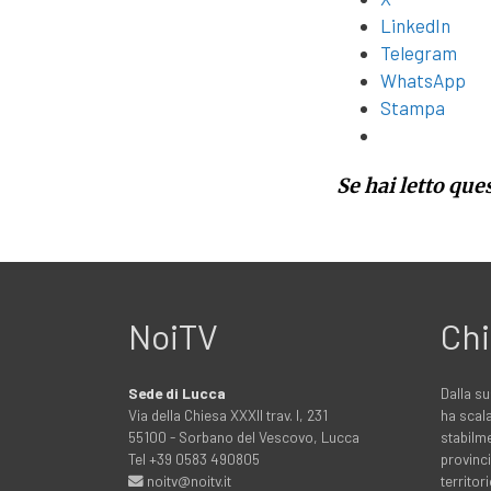
LinkedIn
Telegram
WhatsApp
Stampa
Se hai letto que
NoiTV
Chi
Sede di Lucca
Dalla su
Via della Chiesa XXXII trav. I, 231
ha scala
55100 - Sorbano del Vescovo, Lucca
stabilme
Tel +39 0583 490805
provinci
noitv@noitv.it
territo