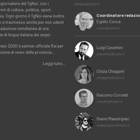
 giornaliere del TgNoi, con i
fontana@noitv.it
i di cultura, politica, sport,
Coordinatore redazio
. Ogni giorno il TgNoi viene inoltre
Egidio Conca
o e trasmesso anche per non udenti
traduzione simultanea di una
conca@noitv.it
te di lingua italiana dei segni.
aio 2000 è partner ufficiale Rai per
Luigi Casentini
uzione di news della provincia…
casentini@noitv.it
Leggi tutto...
Cinzia Chiappini
chiappini@noitv.it
Giacomo Corsetti
corsetti@noitv.it
Gianni Maestripieri
maestripieri@noitv.it