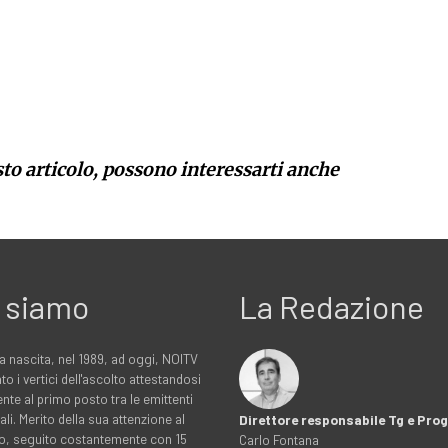
sto articolo, possono interessarti anche
 siamo
La Redazione
a nascita, nel 1989, ad oggi, NOITV
to i vertici dell'ascolto attestandosi
nte al primo posto tra le emittenti
ali. Merito della sua attenzione al
Direttore responsabile Tg e Pr
rio, seguito costantemente con 15
Carlo Fontana