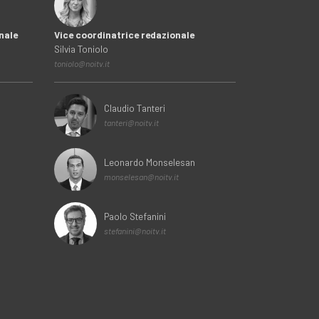
nale
Vice coordinatrice redazionale
Silvia Toniolo
toniolo@noitv.it
Claudio Tanteri
tanteri@noitv.it
Leonardo Monselesan
monselesan@noitv.it
Paolo Stefanini
stefanini@noitv.it