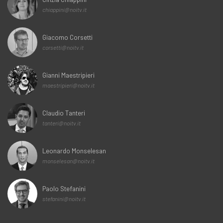
chiappini@noitv.it
Giacomo Corsetti
corsetti@noitv.it
Gianni Maestripieri
maestripieri@noitv.it
Claudio Tanteri
tanteri@noitv.it
Leonardo Monselesan
monselesan@noitv.it
Paolo Stefanini
stefanini@noitv.it