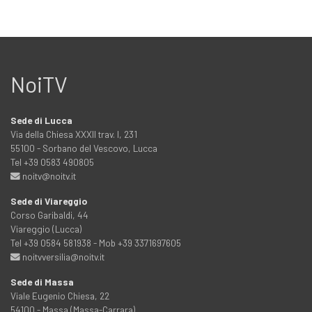
NoiTV
Sede di Lucca
Via della Chiesa XXXII trav. I, 231
55100 - Sorbano del Vescovo, Lucca
Tel +39 0583 490805
noitv@noitv.it
Sede di Viareggio
Corso Garibaldi, 44
Viareggio (Lucca)
Tel +39 0584 581938 - Mob +39 3371697605
noitvversilia@noitv.it
Sede di Massa
Viale Eugenio Chiesa, 22
54100 - Massa (Massa-Carrara)