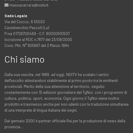
massacarrara@noitv.it
Sede Legale
Via del Ciocco, 6 55020
Castelvecchio Pascoli (Lu)
P.iva 01726700469 - C.F. 80000910507
Iscrizione al ROC n.7677 del 23/09/2000
Conc. Min. N° 905667 del 2 Marzo 1994
Chi siamo
Dalla sua nascita, nel 1989, ad oggi, NOITV ha scalato i vertici
dell'ascolto attestandosi stabilmente al primo posto tra le emittenti
provinciali. Merito della sua attenzione al territorio, seguito
costantemente con 15 edizioni giornaliere del TgNoi, con i programmi di
cultura, politica, sport, economia. Ogni giorno il TgNoi viene inoltre
prodotto e trasmesso anche per non udenti con la traduzione simultanea
di una interprete di lingua italiana dei segni.
Dal gennaio 2000 è partner ufficiale Rai per la produzione di news della
provincia…