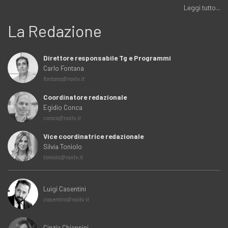
Leggi tutto...
La Redazione
Direttore responsabile Tg e Programmi
Carlo Fontana
fontana@noitv.it
Coordinatore redazionale
Egidio Conca
conca@noitv.it
Vice coordinatrice redazionale
Silvia Toniolo
toniolo@noitv.it
Luigi Casentini
casentini@noitv.it
Cinzia Chiappini