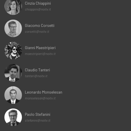
Cinzia Chiappini
chiappini@noitv.it
Giacomo Corsetti
corsetti@noitv.it
Gianni Maestripieri
maestripieri@noitv.it
Claudio Tanteri
tanteri@noitv.it
Leonardo Monselesan
monselesan@noitv.it
Paolo Stefanini
stefanini@noitv.it