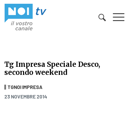
Vai al contenuto
Tg Impresa Speciale Desco,
secondo weekend
Tg Impresa Speciale Desco, secon
TGNOI IMPRESA
PUBBLICATO IL
23 NOVEMBRE 2014