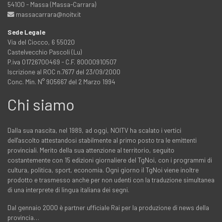
54100 - Massa (Massa-Carrara)
massacarrara@noitv.it
Sede Legale
Via del Ciocco, 6 55020
Castelvecchio Pascoli (Lu)
P.iva 01726700469 - C.F. 80000910507
Iscrizione al ROC n.7677 del 23/09/2000
Conc. Min. N° 905667 del 2 Marzo 1994
Chi siamo
Dalla sua nascita, nel 1989, ad oggi, NOITV ha scalato i vertici
dell'ascolto attestandosi stabilmente al primo posto tra le emittenti
provinciali. Merito della sua attenzione al territorio, seguito
costantemente con 15 edizioni giornaliere del TgNoi, con i programmi di
cultura, politica, sport, economia. Ogni giorno il TgNoi viene inoltre
prodotto e trasmesso anche per non udenti con la traduzione simultanea
di una interprete di lingua italiana dei segni.
Dal gennaio 2000 è partner ufficiale Rai per la produzione di news della
provincia…