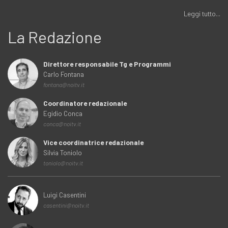
Leggi tutto...
La Redazione
Direttore responsabile Tg e Programmi
Carlo Fontana
fontana@noitv.it
Coordinatore redazionale
Egidio Conca
conca@noitv.it
Vice coordinatrice redazionale
Silvia Toniolo
toniolo@noitv.it
Luigi Casentini
casentini@noitv.it