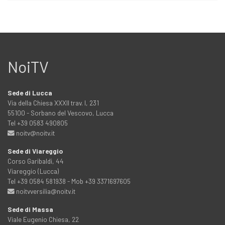
NoiTV
Sede di Lucca
Via della Chiesa XXXII trav. I, 231
55100 - Sorbano del Vescovo, Lucca
Tel +39 0583 490805
noitv@noitv.it
Sede di Viareggio
Corso Garibaldi, 44
Viareggio (Lucca)
Tel +39 0584 581938 - Mob +39 3371697605
noitvversilia@noitv.it
Sede di Massa
Viale Eugenio Chiesa, 22