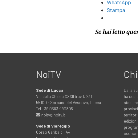
WhatsApp
Stampa
Se hai letto que
NoiTV
Chi
Sede di Lucca
Dalla su
Via della Chiesa XXXII trav. I, 231
ha scala
55100 - Sorbano del Vescovo, Lucca
stabilme
Tel +39 0583 490805
provinci
noitv@noitv.it
territo
edizioni
Sede di Viareggio
programm
Corso Garibaldi, 44
economia