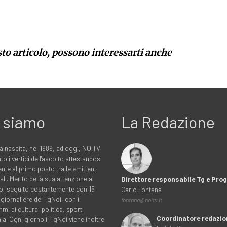
sto articolo, possono interessarti anche
 siamo
La Redazione
a nascita, nel 1989, ad oggi, NOITV
to i vertici dell'ascolto attestandosi
nte al primo posto tra le emittenti
ali. Merito della sua attenzione al
Direttore responsabile Tg e Pr
rio, seguito costantemente con 15
Carlo Fontana
 giornaliere del TgNoi, con i
fontana@noitv.it
i di cultura, politica, sport,
Coordinatore redazio
. Ogni giorno il TgNoi viene inoltre