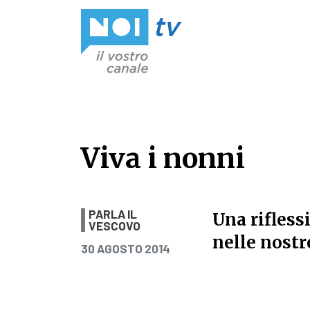
Vai al contenuto
Viva i nonni
Viva i nonni
PARLA IL
Una rifless
VESCOVO
nelle nostr
PUBBLICATO IL
30 AGOSTO 2014