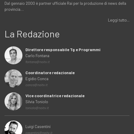
Dal gennaio 2000 è partner ufficiale Rai per la produzione di news della
provincia…
Leggi tutto...
La Redazione
Direttore responsabile Tg e Programmi
Carlo Fontana
fontana@noitv.it
Coordinatore redazionale
Egidio Conca
conca@noitv.it
Vice coordinatrice redazionale
Silvia Toniolo
toniolo@noitv.it
Luigi Casentini
casentini@noitv.it