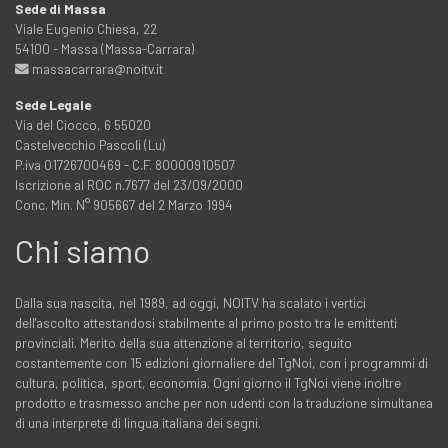
Sede di Massa
Viale Eugenio Chiesa, 22
54100 - Massa (Massa-Carrara)
massacarrara@noitv.it
Sede Legale
Via del Ciocco, 6 55020
Castelvecchio Pascoli (Lu)
P.iva 01726700469 - C.F. 80000910507
Iscrizione al ROC n.7677 del 23/09/2000
Conc. Min. N° 905667 del 2 Marzo 1994
Chi siamo
Dalla sua nascita, nel 1989, ad oggi, NOITV ha scalato i vertici
dell'ascolto attestandosi stabilmente al primo posto tra le emittenti
provinciali. Merito della sua attenzione al territorio, seguito
costantemente con 15 edizioni giornaliere del TgNoi, con i programmi di
cultura, politica, sport, economia. Ogni giorno il TgNoi viene inoltre
prodotto e trasmesso anche per non udenti con la traduzione simultanea
di una interprete di lingua italiana dei segni.