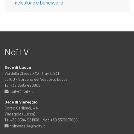
inclusione e benessere
NoiTV
Sede di Lucca
Via della Chiesa XXXII trav. I, 231
55100 - Sorbano del Vescovo, Lucca
Tel +39 0583 490805
noitv@noitv.it
Sede di Viareggio
Corso Garibaldi, 44
Viareggio (Lucca)
Tel +39 0584 581938 - Mob +39 3371697605
noitvversilia@noitv.it