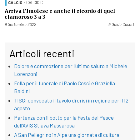
CALCIO
- CALCIO C
Arriva l’Imolese e anche il ricordo di quel
clamoroso 3 a 3
Pubblicato il
9 Settembre 2022
di
Guido Casotti
Articoli recenti
Dolore e commozione per l’ultimo saluto a Michele
Lorenzoni
Folla per il funerale di Paolo Cosci e Graziella
Baldini
TISG: convocato il tavolo di crisi in regione per il 12
agosto
Partenza con il botto per la Festa del Pesce
dell’AVIS Stiava Massarosa
A San Pellegrino in Alpe una giornata di cultura,