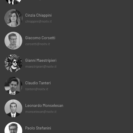
Cinzia Chiappini
chiappini@noitv.it
Giacomo Corsetti
corsetti@noitv.it
Gianni Maestripieri
maestripieri@noitv.it
Claudio Tanteri
tanteri@noitv.it
Leonardo Monselesan
monselesan@noitv.it
Paolo Stefanini