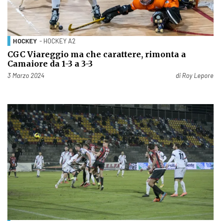
HOCKEY
- HOCKEY A2
CGC Viareggio ma che carattere, rimonta a
Camaiore da 1-3 a 3-3
Pubblicato il
3 Marzo 2024
di
Roy Lepore