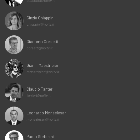
casentini@noitv.it
Cinzia Chiappini
chiappini@noitv.it
Giacomo Corsetti
corsetti@noitv.it
Gianni Maestripieri
maestripieri@noitv.it
Claudio Tanteri
tanteri@noitv.it
Leonardo Monselesan
monselesan@noitv.it
Paolo Stefanini