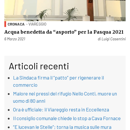
CRONACA
- VIAREGGIO
Acqua benedetta da “asporto” per la Pasqua 2021
Pubblicato il
6 Marzo 2021
di
Luigi Casentini
Articoli recenti
La Sindaca firma il “patto” per rigenerare il
commercio
Malore nei pressi del rifugio Nello Conti, muore un
uomo di 80 anni
Ora è ufficiale: il Viareggio resta in Eccellenza
Il consiglio comunale chiede lo stop a Cava Fornace
“E lucevan le Stelle”; torna la musica sulle mura