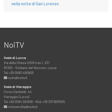
nella notte di San Lorenzo
NoiTV
Sede di Lucca
Via della Chiesa XXXII trav. I, 231
55100 - Sorbano del Vescovo, Lucca
Tel +39 0583 490805
noitv@noitv.it
Sede di Viareggio
Corso Garibaldi, 44
Viareggio (Lucca)
Tel +39 0584 581938 - Mob +39 3371697605
noitvversilia@noitv.it