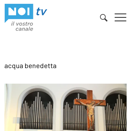
Vai al contenuto
acqua benedetta