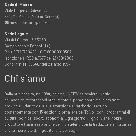
Sede di Massa
Viale Eugenio Chiesa, 22
54100 - Massa (Massa-Carrara)
massacarrara@noitv.it
Sede Legale
Via del Ciocco, 6 55020
Castelvecchio Pascoli (Lu)
P.iva 01726700469 - C.F. 80000910507
Iscrizione al ROC n.7677 del 23/09/2000
Conc. Min. N° 905667 del 2 Marzo 1994
Chi siamo
Dalla sua nascita, nel 1989, ad oggi, NOITV ha scalato i vertici
dell'ascolto attestandosi stabilmente al primo posto tra le emittenti
provinciali. Merito della sua attenzione al territorio, seguito
costantemente con 15 edizioni giornaliere del TgNoi, con i programmi di
cultura, politica, sport, economia. Ogni giorno il TgNoi viene inoltre
prodotto e trasmesso anche per non udenti con la traduzione simultanea
di una interprete di lingua italiana dei segni.