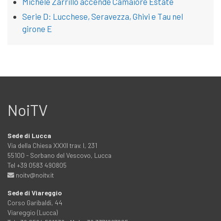
Michele Zarrillo accende Camaiore Estate
Serie D: Lucchese, Seravezza, Ghivi e Tau nel
girone E
NoiTV
Sede di Lucca
Via della Chiesa XXXII trav. I, 231
55100 - Sorbano del Vescovo, Lucca
Tel +39 0583 490805
noitv@noitv.it
Sede di Viareggio
Corso Garibaldi, 44
Viareggio (Lucca)