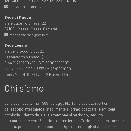
Tel +39 0584 581938 - Mob +39 3371697605
noitvversilia@noitv.it
Sede di Massa
Viale Eugenio Chiesa, 22
54100 - Massa (Massa-Carrara)
massacarrara@noitv.it
Sede Legale
Via del Ciocco, 6 55020
Castelvecchio Pascoli (Lu)
P.iva 01726700469 - C.F. 80000910507
Iscrizione al ROC n.7677 del 23/09/2000
Conc. Min. N° 905667 del 2 Marzo 1994
Chi siamo
Dalla sua nascita, nel 1989, ad oggi, NOITV ha scalato i vertici
dell'ascolto attestandosi stabilmente al primo posto tra le emittenti
provinciali. Merito della sua attenzione al territorio, seguito
costantemente con 15 edizioni giornaliere del TgNoi, con i programmi di
cultura, politica, sport, economia. Ogni giorno il TgNoi viene inoltre