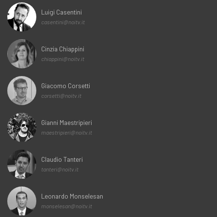
Luigi Casentini
casentini@noitv.it
Cinzia Chiappini
chiappini@noitv.it
Giacomo Corsetti
corsetti@noitv.it
Gianni Maestripieri
maestripieri@noitv.it
Claudio Tanteri
tanteri@noitv.it
Leonardo Monselesan
monselesan@noitv.it