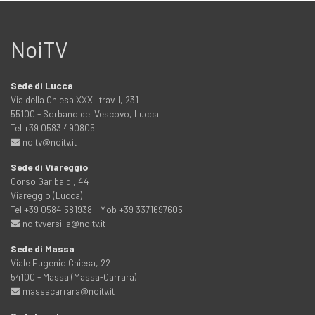
NoiTV
Sede di Lucca
Via della Chiesa XXXII trav. I, 231
55100 - Sorbano del Vescovo, Lucca
Tel +39 0583 490805
noitv@noitv.it
Sede di Viareggio
Corso Garibaldi, 44
Viareggio (Lucca)
Tel +39 0584 581938 - Mob +39 3371697605
noitvversilia@noitv.it
Sede di Massa
Viale Eugenio Chiesa, 22
54100 - Massa (Massa-Carrara)
massacarrara@noitv.it