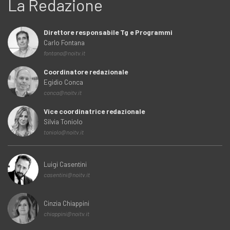
La Redazione
Direttore responsabile Tg e Programmi
Carlo Fontana
fontana@noitv.it
Coordinatore redazionale
Egidio Conca
conca@noitv.it
Vice coordinatrice redazionale
Silvia Toniolo
toniolo@noitv.it
Luigi Casentini
casentini@noitv.it
Cinzia Chiappini
chiappini@noitv.it