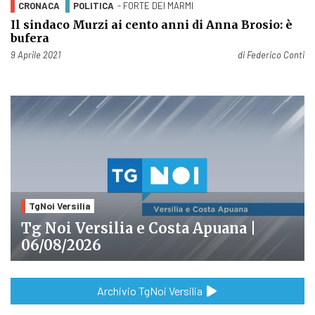
CRONACA
POLITICA
- FORTE DEI MARMI
Il sindaco Murzi ai cento anni di Anna Brosio: è
bufera
Pubblicato il
9 Aprile 2021
di
Federico Conti
TgNoi Versilia
Tg Noi Versilia e Costa Apuana |
06/08/2026
Archivio TgNoi Versilia