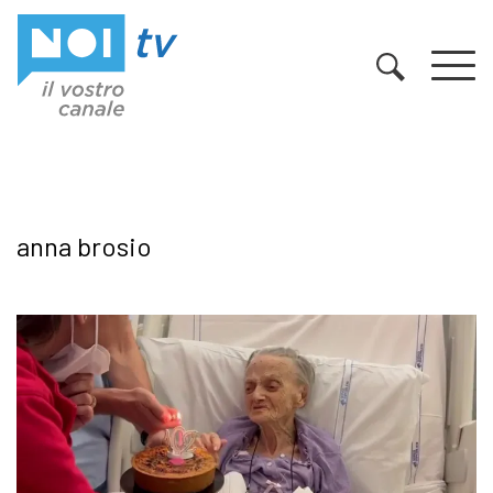
Vai al contenuto
anna brosio