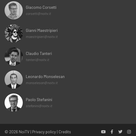
Giacomo Corsetti
corsetti@noitv.it
Gianni Maestripieri
maestripieri@noitv.it
Claudio Tanteri
tanteri@noitv.it
Leonardo Monselesan
monselesan@noitv.it
Paolo Stefanini
stefanini@noitv.it
© 2026
NoiTV
|
Privacy policy
|
Credits