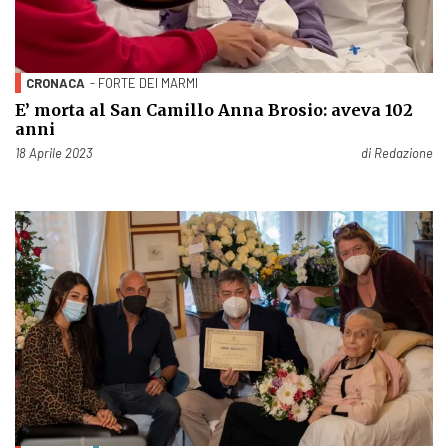
CRONACA
- FORTE DEI MARMI
E’ morta al San Camillo Anna Brosio: aveva 102
anni
Pubblicato il
18 Aprile 2023
di
Redazione