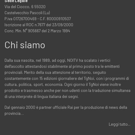
Sede Legale
Via del Ciocco, 6 55020
Castelvecchio Pascoli (Lu)
P.iva 01726700469 - C.F. 80000910507
Iscrizione al ROC n.7677 del 23/09/2000
Conc. Min. N° 905667 del 2 Marzo 1994
Chi siamo
Dalla sua nascita, nel 1989, ad oggi, NOITV ha scalato i vertici
dell'ascolto attestandosi stabilmente al primo posto tra le emittenti
provinciali. Merito della sua attenzione al territorio, seguito
costantemente con 15 edizioni giornaliere del TgNoi, con i programmi di
cultura, politica, sport, economia. Ogni giorno il TgNoi viene inoltre
prodotto e trasmesso anche per non udenti con la traduzione simultanea
di una interprete di lingua italiana dei segni.
Dal gennaio 2000 è partner ufficiale Rai per la produzione di news della
provincia…
Leggi tutto...