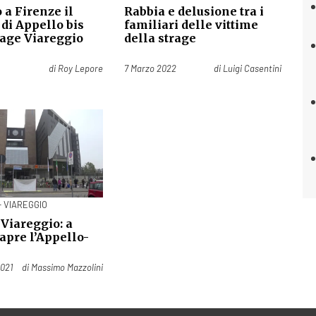
o a Firenze il
Rabbia e delusione tra i
di Appello bis
familiari delle vittime
rage Viareggio
della strage
Pubblicato il
di
Roy Lepore
7 Marzo 2022
di
Luigi Casentini
- VIAREGGIO
 Viareggio: a
apre l’Appello-
2021
di
Massimo Mazzolini