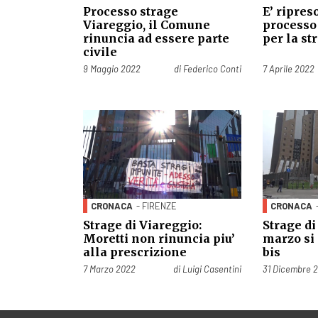
Processo strage
E’ ripres
Viareggio, il Comune
processo 
rinuncia ad essere parte
per la st
civile
Pubblicato il
Pubblicato il
9 Maggio 2022
di
Federico Conti
7 Aprile 2022
CRONACA
- FIRENZE
CRONACA
Strage di Viareggio:
Strage di
Moretti non rinuncia piu’
marzo si 
alla prescrizione
bis
Pubblicato il
Pubblicato il
7 Marzo 2022
di
Luigi Casentini
31 Dicembre 