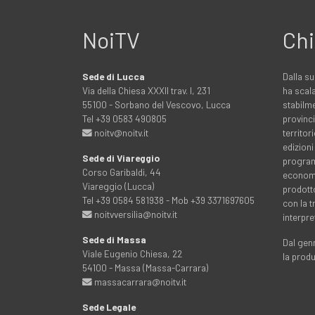
NoiTV
Chi
Sede di Lucca
Dalla su
Via della Chiesa XXXII trav. I, 231
ha scala
55100 - Sorbano del Vescovo, Lucca
stabilme
Tel +39 0583 490805
provinci
noitv@noitv.it
territo
edizioni
Sede di Viareggio
programm
Corso Garibaldi, 44
economia
Viareggio (Lucca)
prodott
Tel +39 0584 581938 - Mob +39 3371697605
con la 
noitvversilia@noitv.it
interpre
Sede di Massa
Dal genn
Viale Eugenio Chiesa, 22
la prod
54100 - Massa (Massa-Carrara)
massacarrara@noitv.it
Sede Legale