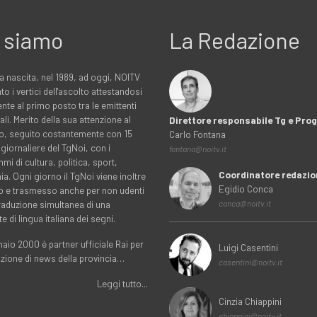
 siamo
La Redazione
a nascita, nel 1989, ad oggi, NOITV
to i vertici dell'ascolto attestandosi
nte al primo posto tra le emittenti
ali. Merito della sua attenzione al
Direttore responsabile Tg e Pr
rio, seguito costantemente con 15
Carlo Fontana
 giornaliere del TgNoi, con i
fontana@noitv.it
i di cultura, politica, sport,
Coordinatore redazio
. Ogni giorno il TgNoi viene inoltre
Egidio Conca
o e trasmesso anche per non udenti
traduzione simultanea di una
conca@noitv.it
te di lingua italiana dei segni.
aio 2000 è partner ufficiale Rai per
Luigi Casentini
uzione di news della provincia…
casentini@noitv.it
Leggi tutto...
Cinzia Chiappini
chiappini@noitv.it