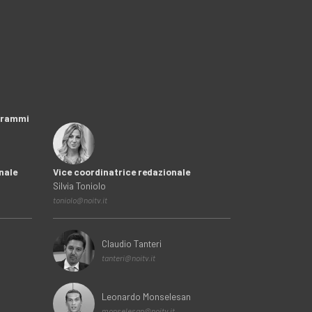
ogrammi
nale
Vice coordinatrice redazionale
Silvia Toniolo
toniolo@noitv.it
Claudio Tanteri
tanteri@noitv.it
Leonardo Monselesan
monselesan@noitv.it