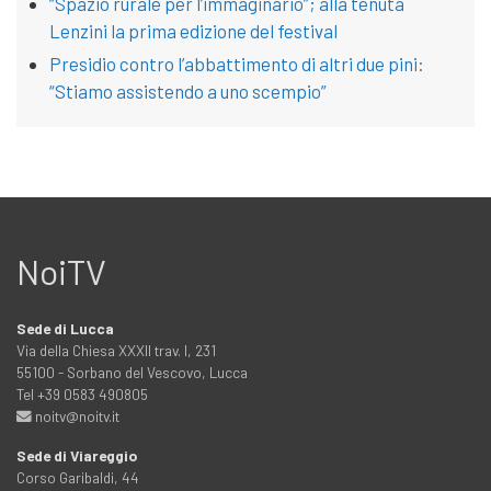
“Spazio rurale per l’immaginario”; alla tenuta
Lenzini la prima edizione del festival
Presidio contro l’abbattimento di altri due pini:
“Stiamo assistendo a uno scempio”
NoiTV
Sede di Lucca
Via della Chiesa XXXII trav. I, 231
55100 - Sorbano del Vescovo, Lucca
Tel +39 0583 490805
noitv@noitv.it
Sede di Viareggio
Corso Garibaldi, 44