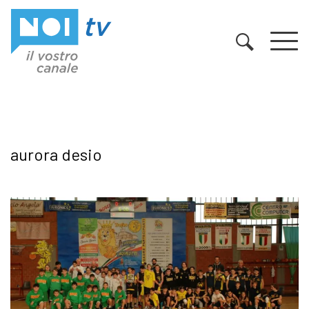
Vai al contenuto
aurora desio