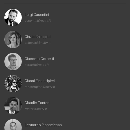
Luigi Casentini
casentini@noitv.it
Cinzia Chiappini
chiappini@noitv.it
Giacomo Corsetti
corsetti@noitv.it
Gianni Maestripieri
maestripieri@noitv.it
Claudio Tanteri
tanteri@noitv.it
Leonardo Monselesan