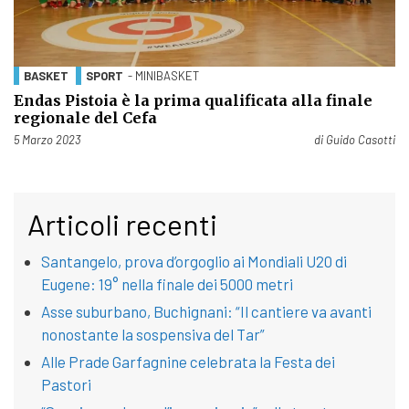
BASKET
SPORT
- MINIBASKET
Endas Pistoia è la prima qualificata alla finale
regionale del Cefa
Pubblicato il
5 Marzo 2023
di
Guido Casotti
Articoli recenti
Santangelo, prova d’orgoglio ai Mondiali U20 di
Eugene: 19° nella finale dei 5000 metri
Asse suburbano, Buchignani: “Il cantiere va avanti
nonostante la sospensiva del Tar”
Alle Prade Garfagnine celebrata la Festa dei
Pastori