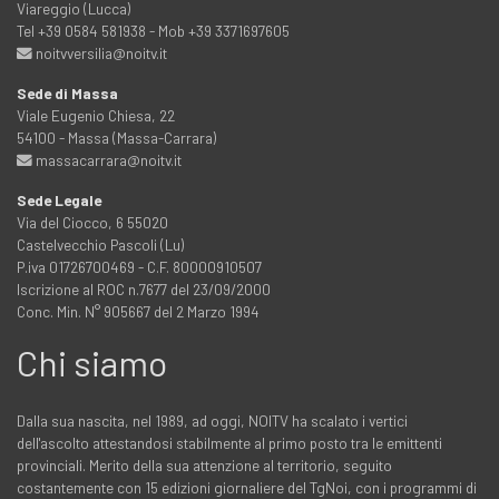
Viareggio (Lucca)
Tel +39 0584 581938 - Mob +39 3371697605
noitvversilia@noitv.it
Sede di Massa
Viale Eugenio Chiesa, 22
54100 - Massa (Massa-Carrara)
massacarrara@noitv.it
Sede Legale
Via del Ciocco, 6 55020
Castelvecchio Pascoli (Lu)
P.iva 01726700469 - C.F. 80000910507
Iscrizione al ROC n.7677 del 23/09/2000
Conc. Min. N° 905667 del 2 Marzo 1994
Chi siamo
Dalla sua nascita, nel 1989, ad oggi, NOITV ha scalato i vertici
dell'ascolto attestandosi stabilmente al primo posto tra le emittenti
provinciali. Merito della sua attenzione al territorio, seguito
costantemente con 15 edizioni giornaliere del TgNoi, con i programmi di