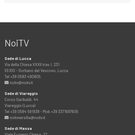
NoiTV
Sede di Lucca
Via della Chiesa XXXII trav. I, 231
55100 - Sorbano del Vescovo, Lucca
Tel +39 0583 490805
noitv@noitv.it
Sede di Viareggio
Corso Garibaldi, 44
Viareggio (Lucca)
Tel +39 0584 581938 - Mob +39 3371697605
noitvversilia@noitv.it
Sede di Massa
Viale Eugenio Chiesa, 22