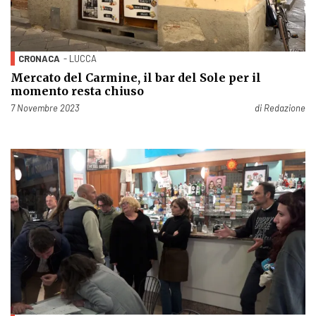
CRONACA
- LUCCA
Mercato del Carmine, il bar del Sole per il
momento resta chiuso
Pubblicato il
7 Novembre 2023
di
Redazione