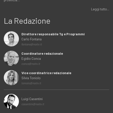
Leggi tutto...
La Redazione
Direttore responsabile Tg e Programmi
Carlo Fontana
fontana@noitv.it
Coordinatore redazionale
Egidio Conca
conca@noitv.it
Vice coordinatrice redazionale
Silvia Toniolo
toniolo@noitv.it
Luigi Casentini
casentini@noitv.it