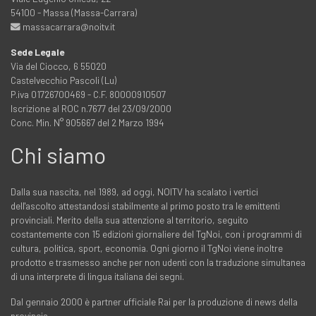
54100 - Massa (Massa-Carrara)
massacarrara@noitv.it
Sede Legale
Via del Ciocco, 6 55020
Castelvecchio Pascoli (Lu)
P.iva 01726700469 - C.F. 80000910507
Iscrizione al ROC n.7677 del 23/09/2000
Conc. Min. N° 905667 del 2 Marzo 1994
Chi siamo
Dalla sua nascita, nel 1989, ad oggi, NOITV ha scalato i vertici
dell'ascolto attestandosi stabilmente al primo posto tra le emittenti
provinciali. Merito della sua attenzione al territorio, seguito
costantemente con 15 edizioni giornaliere del TgNoi, con i programmi di
cultura, politica, sport, economia. Ogni giorno il TgNoi viene inoltre
prodotto e trasmesso anche per non udenti con la traduzione simultanea
di una interprete di lingua italiana dei segni.
Dal gennaio 2000 è partner ufficiale Rai per la produzione di news della
provincia…