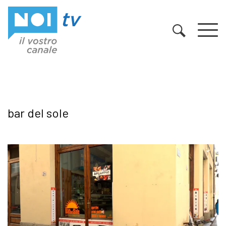
Vai al contenuto
bar del sole