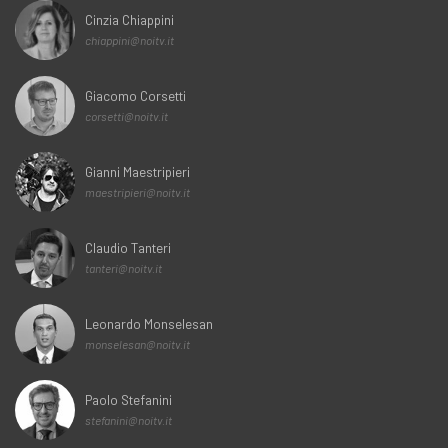
Cinzia Chiappini
chiappini@noitv.it
Giacomo Corsetti
corsetti@noitv.it
Gianni Maestripieri
maestripieri@noitv.it
Claudio Tanteri
tanteri@noitv.it
Leonardo Monselesan
monselesan@noitv.it
Paolo Stefanini
stefanini@noitv.it