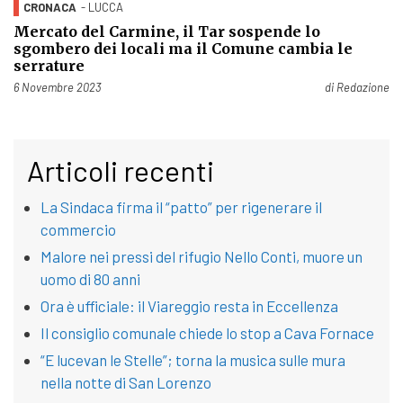
CRONACA
- LUCCA
Mercato del Carmine, il Tar sospende lo
sgombero dei locali ma il Comune cambia le
serrature
Pubblicato il
6 Novembre 2023
di
Redazione
Articoli recenti
La Sindaca firma il “patto” per rigenerare il
commercio
Malore nei pressi del rifugio Nello Conti, muore un
uomo di 80 anni
Ora è ufficiale: il Viareggio resta in Eccellenza
Il consiglio comunale chiede lo stop a Cava Fornace
“E lucevan le Stelle”; torna la musica sulle mura
nella notte di San Lorenzo