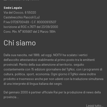
Sede Legale
Via del Ciocco, 6 55020
Castelvecchio Pascoli (Lu)
P.iva 01726700469 - C.F. 80000910507
Iscrizione al ROC n.7677 del 23/09/2000
Conc. Min. N° 905667 del 2 Marzo 1994
Chi siamo
Dalla sua nascita, nel 1989, ad oggi, NOITV ha scalato i vertici
dell'ascolto attestandosi stabilmente al primo posto tra le emittenti
provinciali. Merito della sua attenzione al territorio, seguito
costantemente con 15 edizioni giornaliere del TgNoi, con i programmi di
cultura, politica, sport, economia. Ogni giorno il TgNoi viene inoltre
prodotto e trasmesso anche per non udenti con la traduzione simultanea
di una interprete di lingua italiana dei segni.
Dal gennaio 2000 è partner ufficiale Rai per la produzione di news della
provincia…
Leggi tutto...