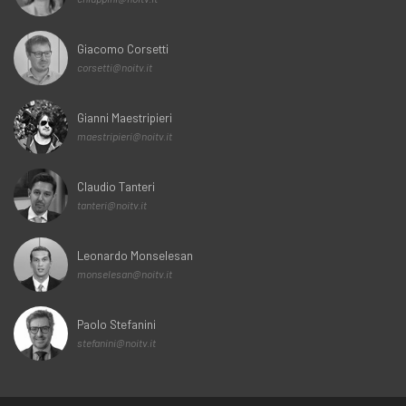
Giacomo Corsetti
corsetti@noitv.it
Gianni Maestripieri
maestripieri@noitv.it
Claudio Tanteri
tanteri@noitv.it
Leonardo Monselesan
monselesan@noitv.it
Paolo Stefanini
stefanini@noitv.it