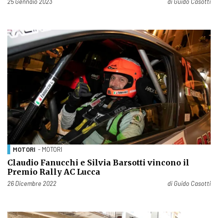
Pubblicato il
25 Gennaio 2023
di
Guido Casotti
MOTORI
- MOTORI
Claudio Fanucchi e Silvia Barsotti vincono il
Premio Rally AC Lucca
Pubblicato il
26 Dicembre 2022
di
Guido Casotti