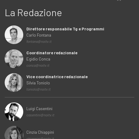
La Redazione
Direttore responsabile Tg e Programmi
Carlo Fontana
fontana@noitv.it
Coordinatore redazionale
Egidio Conca
conca@noitv.it
Vice coordinatrice redazionale
Silvia Toniolo
toniolo@noitv.it
Luigi Casentini
casentini@noitv.it
Cinzia Chiappini
chiappini@noitv.it