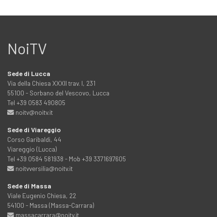
NoiTV
Sede di Lucca
Via della Chiesa XXXII trav. I, 231
55100 - Sorbano del Vescovo, Lucca
Tel +39 0583 490805
noitv@noitv.it
Sede di Viareggio
Corso Garibaldi, 44
Viareggio (Lucca)
Tel +39 0584 581938 - Mob +39 3371697605
noitvversilia@noitv.it
Sede di Massa
Viale Eugenio Chiesa, 22
54100 - Massa (Massa-Carrara)
massacarrara@noitv.it