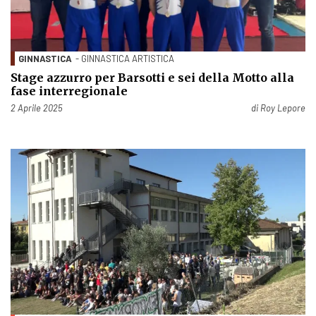
GINNASTICA
- GINNASTICA ARTISTICA
Stage azzurro per Barsotti e sei della Motto alla
fase interregionale
Pubblicato il
2 Aprile 2025
di
Roy Lepore