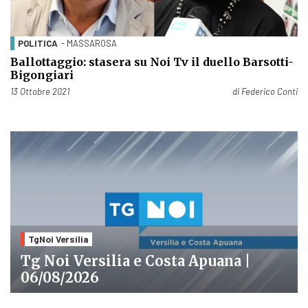
POLITICA
- MASSAROSA
Ballottaggio: stasera su Noi Tv il duello Barsotti-
Bigongiari
Pubblicato il
13 Ottobre 2021
di
Federico Conti
TgNoi Versilia
Tg Noi Versilia e Costa Apuana |
06/08/2026