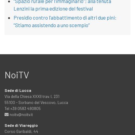
“Spazio rurale per l’immaginario”; alla tenuta
Lenzini la prima edizione del festival
Presidio contro l’abbattimento di altri due pini:
“Stiamo assistendo a uno scempio”
NoiTV
Sede di Lucca
Via della Chiesa XXXII trav. I, 231
55100 - Sorbano del Vescovo, Lucca
Tel +39 0583 490805
noitv@noitv.it
Sede di Viareggio
Corso Garibaldi, 44