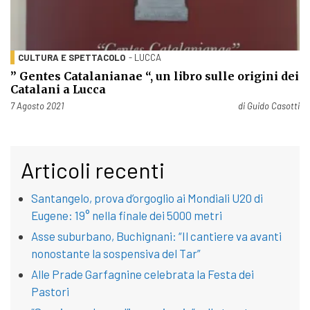
CULTURA E SPETTACOLO
- LUCCA
” Gentes Catalanianae “, un libro sulle origini dei
Catalani a Lucca
Pubblicato il
7 Agosto 2021
di
Guido Casotti
Articoli recenti
Santangelo, prova d’orgoglio ai Mondiali U20 di
Eugene: 19° nella finale dei 5000 metri
Asse suburbano, Buchignani: “Il cantiere va avanti
nonostante la sospensiva del Tar”
Alle Prade Garfagnine celebrata la Festa dei
Pastori