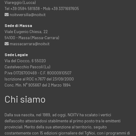
Viareggio (Lucca)
Tel +39 0584 581938 - Mob +39 3371697605
noitvversilia@noitv.it
Sede di Massa
Viale Eugenio Chiesa, 22
54100 - Massa (Massa-Carrara)
massacarrara@noitv.it
Sede Legale
Via del Ciocco, 6 55020
Castelvecchio Pascoli (Lu)
P.iva 01726700469 - C.F. 80000910507
Iscrizione al ROC n.7677 del 23/09/2000
Conc. Min. N° 905667 del 2 Marzo 1994
Chi siamo
Dalla sua nascita, nel 1989, ad oggi, NOITV ha scalato i vertici
dell'ascolto attestandosi stabilmente al primo posto tra le emittenti
provinciali. Merito della sua attenzione al territorio, seguito
costantemente con 15 edizioni giornaliere del TgNoi, con i programmi di