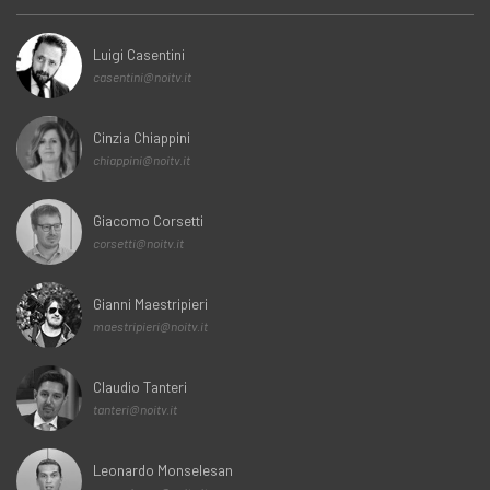
Luigi Casentini
casentini@noitv.it
Cinzia Chiappini
chiappini@noitv.it
Giacomo Corsetti
corsetti@noitv.it
Gianni Maestripieri
maestripieri@noitv.it
Claudio Tanteri
tanteri@noitv.it
Leonardo Monselesan