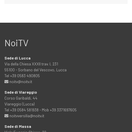
NoiTV
Sede di Lucca
Via della Chiesa XXXII trav. I, 231
55100 - Sorbano del Vescovo, Lucca
Tel +39 0583 490805
noitv@noitv.it
Sede di Viareggio
Corso Garibaldi, 44
Viareggio (Lucca)
Tel +39 0584 581938 - Mob +39 3371697605
noitvversilia@noitv.it
Sede di Massa