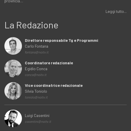
provincia…
Leggi tutto...
La Redazione
Direttore responsabile Tg e Programmi
Carlo Fontana
fontana@noitv.it
Coordinatore redazionale
Egidio Conca
conca@noitv.it
Vice coordinatrice redazionale
Silvia Toniolo
toniolo@noitv.it
Luigi Casentini
casentini@noitv.it