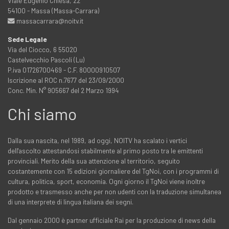
Viale Eugenio Chiesa, 22
54100 - Massa (Massa-Carrara)
massacarrara@noitv.it
Sede Legale
Via del Ciocco, 6 55020
Castelvecchio Pascoli (Lu)
P.iva 01726700469 - C.F. 80000910507
Iscrizione al ROC n.7677 del 23/09/2000
Conc. Min. N° 905667 del 2 Marzo 1994
Chi siamo
Dalla sua nascita, nel 1989, ad oggi, NOITV ha scalato i vertici
dell'ascolto attestandosi stabilmente al primo posto tra le emittenti
provinciali. Merito della sua attenzione al territorio, seguito
costantemente con 15 edizioni giornaliere del TgNoi, con i programmi di
cultura, politica, sport, economia. Ogni giorno il TgNoi viene inoltre
prodotto e trasmesso anche per non udenti con la traduzione simultanea
di una interprete di lingua italiana dei segni.
Dal gennaio 2000 è partner ufficiale Rai per la produzione di news della