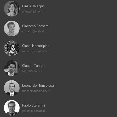
Cinzia Chiappini
chiappini@noitv.it
Giacomo Corsetti
corsetti@noitv.it
Gianni Maestripieri
maestripieri@noitv.it
Claudio Tanteri
tanteri@noitv.it
Leonardo Monselesan
monselesan@noitv.it
Paolo Stefanini
stefanini@noitv.it